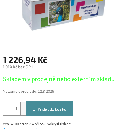
1 226,94 Kč
1 014 Kč bez DPH
Měrná
Skladem v prodejně nebo externím skladu
cena:
Můžeme doručit do:
12.8.2026
Přidat do košíku
cca. 4500 stran A4 při 5% pokrytí tiskem