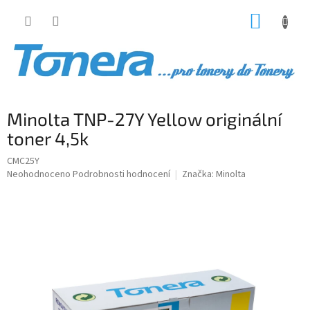
Přejít
NÁKUP
na
obsah
KOŠÍK
Minolta TNP-27Y Yellow originální
toner 4,5k
CMC25Y
Průměrné
Neohodnoceno
Podrobnosti hodnocení
Značka:
Minolta
hodnocení
produktu
je
0,0
z
5
hvězdiček.