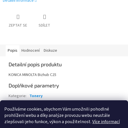
Detailní informace
ZEPTAT SE
SDÍLET
Popis
Hodnocení
Diskuze
Detailní popis produktu
KONICA MINOLTA Bizhub C25
Doplňkové parametry
Kategorie
:
Tonery
Záruka
:
24 měsíců
Používáme cookies, abychom Vám umožnili pohodlné
EAN
:
39281055553
prohlížení webu a díky analýze provozu webu neustále
zlepšovali jeho funkce, výkon a použitelnost.
Více informací
Z