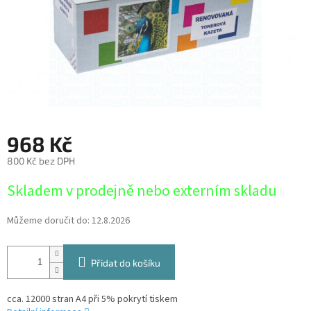
968 Kč
800 Kč bez DPH
Měrná
Skladem v prodejně nebo externím skladu
cena:
Můžeme doručit do:
12.8.2026
Přidat do košíku
cca. 12000 stran A4 při 5% pokrytí tiskem