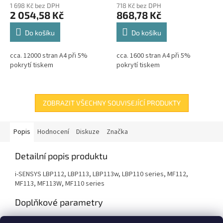
1 698 Kč bez DPH
718 Kč bez DPH
2 054,58 Kč
868,78 Kč
Do košíku
Do košíku
cca. 12000 stran A4 při 5%
cca. 1600 stran A4 při 5%
pokrytí tiskem
pokrytí tiskem
ZOBRAZIT VŠECHNY SOUVISEJÍCÍ PRODUKTY
Popis
Hodnocení
Diskuze
Značka
Detailní popis produktu
i-SENSYS LBP112, LBP113, LBP113w, LBP110 series, MF112,
MF113, MF113W, MF110 series
Doplňkové parametry
Kategorie
:
Renovace tonerů