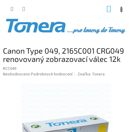
Přejít
NÁKUP
na
obsah
KOŠÍK
Canon Type 049, 2165C001 CRG049
renovovaný zobrazovací válec 12k
RCC049
Průměrné
Neohodnoceno
Podrobnosti hodnocení
Značka:
Tonera
hodnocení
produktu
je
0,0
z
5
hvězdiček.