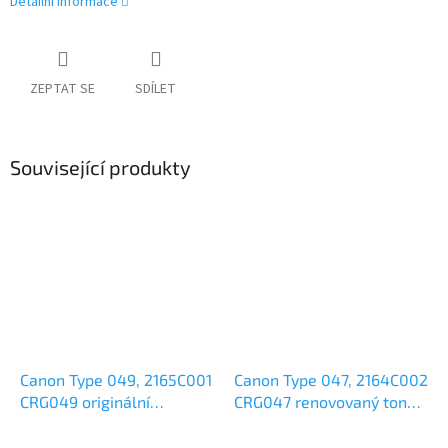
Detailní informace
ZEPTAT SE
SDÍLET
Související produkty
Canon Type 049, 2165C001
Canon Type 047, 2164C002
CRG049 originální
CRG047 renovovaný toner
zobrazovací válec 12k
1,6k