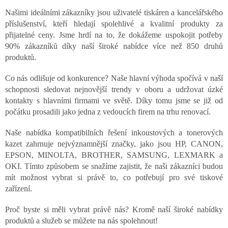
Našimi ideálními zákazníky jsou uživatelé tiskáren a kancelářského
příslušenství, kteří hledají spolehlivé a kvalitní produkty za
přijatelné ceny. Jsme hrdí na to, že dokážeme uspokojit potřeby
90% zákazníků díky naší široké nabídce více než 850 druhů
produktů.
Co nás odlišuje od konkurence? Naše hlavní výhoda spočívá v naší
schopnosti sledovat nejnovější trendy v oboru a udržovat úzké
kontakty s hlavními firmami ve světě. Díky tomu jsme se již od
počátku prosadili jako jedna z vedoucích firem na trhu renovací.
Naše nabídka kompatibilních řešení inkoustových a tonerových
kazet zahrnuje nejvýznamnější značky, jako jsou HP, CANON,
EPSON, MINOLTA, BROTHER, SAMSUNG, LEXMARK a
OKI. Tímto způsobem se snažíme zajistit, že naši zákazníci budou
mít možnost vybrat si právě to, co potřebují pro své tiskové
zařízení.
Proč byste si měli vybrat právě nás? Kromě naší široké nabídky
produktů a služeb se můžete na nás spolehnout!