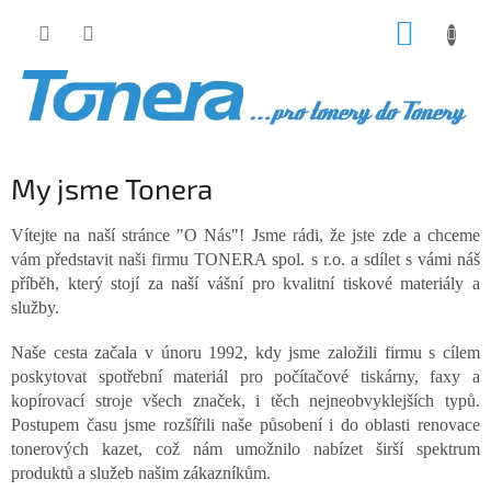
Přejít
NÁKUP
na
obsah
KOŠÍK
My jsme Tonera
Vítejte na naší stránce "O Nás"! Jsme rádi, že jste zde a chceme
vám představit naši firmu TONERA spol. s r.o. a sdílet s vámi náš
příběh, který stojí za naší vášní pro kvalitní tiskové materiály a
služby.
Naše cesta začala v únoru 1992, kdy jsme založili firmu s cílem
poskytovat spotřební materiál pro počítačové tiskárny, faxy a
kopírovací stroje všech značek, i těch nejneobvyklejších typů.
Postupem času jsme rozšířili naše působení i do oblasti renovace
tonerových kazet, což nám umožnilo nabízet širší spektrum
produktů a služeb našim zákazníkům.