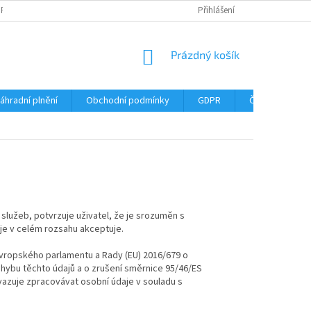
DPR
DOPRAVNÉ
ČASTÉ DOTAZY
SERVIS TISKÁREN
Přihlášení
MY J
NÁKUPNÍ
Prázdný košík
KOŠÍK
áhradní plnění
Obchodní podmínky
GDPR
Časté dotazy
lužeb, potvrzuje uživatel, že je srozuměn s
 je v celém rozsahu akceptuje.
 Evropského parlamentu a Rady (EU) 2016/679 o
hybu těchto údajů a o zrušení směrnice 95/46/ES
vazuje zpracovávat osobní údaje v souladu s