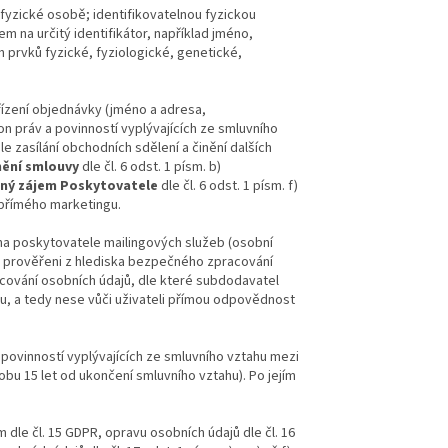
 fyzické osobě; identifikovatelnou fyzickou
m na určitý identifikátor, například jméno,
ích prvků fyzické, fyziologické, genetické,
řízení objednávky (jméno a adresa,
n práv a povinností vyplývajících ze smluvního
 zasílání obchodních sdělení a činění dalších
nění smlouvy
dle čl. 6 odst. 1 písm. b)
ný zájem Poskytovatele
dle čl. 6 odst. 1 písm. f)
přímého marketingu.
na poskytovatele mailingových služeb (osobní
u prověřeni z hlediska bezpečného zpracování
cování osobních údajů, dle které subdodavatel
, a tedy nese vůči uživateli přímou odpovědnost
povinností vyplývajících ze smluvního vztahu mezi
bu 15 let od ukončení smluvního vztahu). Po jejím
le čl. 15 GDPR, opravu osobních údajů dle čl. 16