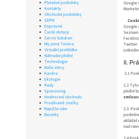
Platební podmínky
Google 
Kontakty
Marketi
Obchodní podmínky
GDPR
Cooki
Dopravné
Google
Časté dotazy
Seznam 
Servis tiskáren
Faceboo
My jsme Tonera
Twitter
Virtuální prohlídka
Linkedin
Náhradní plnění
II. P
Technologie
Naše slevy
2.1 Posk
Kariéra
Ekologie
2.2 Tyto
Rady
plnění 
Sponzoring
smlouv
Hodnocení obchodu
Prodávané značky
2.3. Pos
Napište nám
podmíne
Novinky
ukládat 
nad rám
2.4 Posk