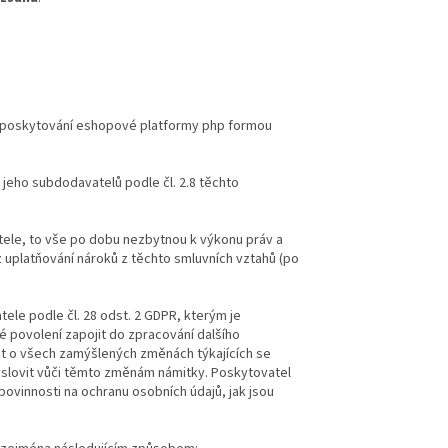
poskytování eshopové platformy php formou
eho subdodavatelů podle čl. 2.8 těchto
atele, to vše po dobu nezbytnou k výkonu práv a
 uplatňování nároků z těchto smluvních vztahů (po
ele podle čl. 28 odst. 2 GDPR, kterým je
é povolení zapojit do zpracování dalšího
t o všech zamýšlených změnách týkajících se
yslovit vůči těmto změnám námitky. Poskytovatel
ovinnosti na ochranu osobních údajů, jak jsou