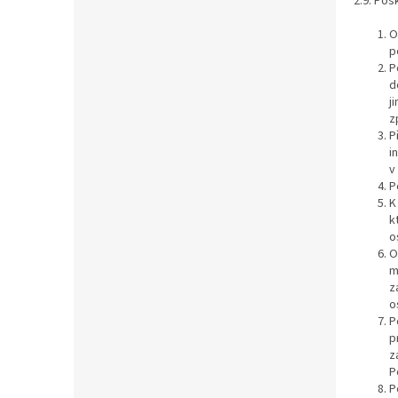
2.9. Pos
O
p
P
d
j
z
P
i
v
P
K
k
o
O
m
z
o
P
p
z
P
P