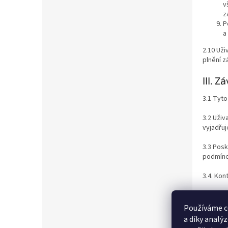
v
z
P
a
2.10 Uži
plnění z
III. 
3.1 Tyto
3.2 Uživ
vyjadřuj
3.3 Posk
podmínek
3.4. Kon
3.5 Vzt
občanský
Používáme c
a díky analý
Tyto pod