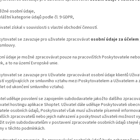
ěžné osobní údaje,
vláštní kategorie údajů podle čl. 9 GDPR,
ivatel získal v souvislosti s vlastní obchodní činností.
kytovatel se zavazuje pro uživatele zpracovávat
osobní údaje za účelem
í smlouvy.
bní údaje je možné zpracovávat pouze na pracovištích Poskytovatele nebo j
, a to na území Evropské unie.
kytovatel se zavazuje pro Uživatele zpracovávat osobní údaje klientů Uživ
tí vyplývajících ze smluvního vztahu mezi Poskytovatelem a Uživatelem a z
let od ukončení smluvního vztahu).
atel uděluje povolení se zapojením subdodavatele jakožto dalšího zpracovat
atel hostingu aplikace Shoptet. Uživatel dále uděluje Poskytovateli obecn
tele osobních údajů, Poskytovatel však musí uživatele písemně informova
 dalších zpracovatelů nebo jejich nahrazení a poskytnout uživateli možnost v
žit svým subdodavatelům v postavení zpracovatele osobních údajů stejné p
ny v těchto podmínkách.