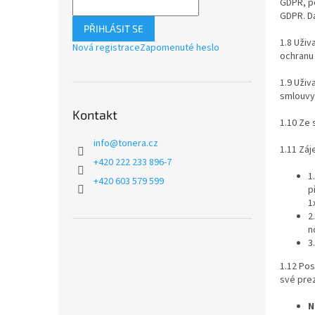
GDPR, po
GDPR. Dá
PŘIHLÁSIT SE
1.8 Uživ
Nová registrace
Zapomenuté heslo
ochranu
1.9 Uživ
smlouvy 
Kontakt
1.10 Ze 
info
@
tonera.cz
1.11 Záj
+420 222 233 896-7
1
+420 603 579 599
p
1
2
n
3
1.12 Pos
své prez
N