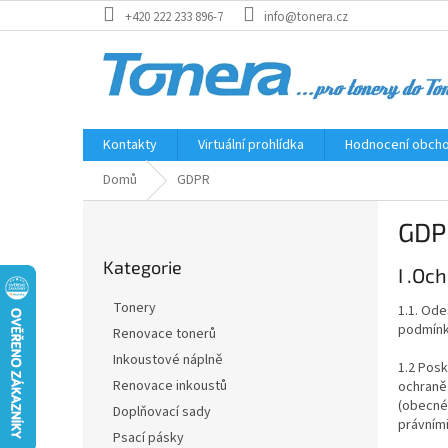
Přejít
+420 222 233 896-7
info@tonera.cz
na
obsah
Kontakty
Virtuální prohlídka
Hodnocení obch
Domů
GDPR
P
GDP
o
Přeskočit
s
Kategorie
kategorie
I .Oc
t
r
Tonery
1.1. Od
a
podmínka
Renovace tonerů
n
Inkoustové náplně
n
1.2 Posk
í
Renovace inkoustů
ochraně 
(obecné 
p
Doplňovací sady
právními
a
Psací pásky