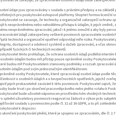
kytovatel se zavazuje, že zpracovávání osobních údajů bude zabezpečeno
sobní údaje jsou zpracovávány v souladu s právními předpisy a na základě p
otřebných pro poskytování eshopové platformy Shoptet formou licenční s
oskytovatel se zavazuje, že technicky a organizačně zabezpečí ochranu 
ojít k neoprávněnému nebo nahodilému přístupu k údajům, k jejich změně, zni
inému neoprávněnému zpracování, jakož i k jinému zneužití a aby byly personá
pracovávání údajů zabezpečeny veškeré povinnosti zpracovatele osobních úda
řijatá technická a organizační opatření odpovídají míře rizika. Poskytovatel
ntegritu, dostupnost a odolnost systémů a služeb zpracování, a včas obnov
 případě fyzických či technických incidentů.
oskytovatel tímto prohlašuje, že ochrana osobních údajů podléhá interním
 osobním údajům budou mít přístup pouze oprávněné osoby Poskytovatele 
teré budou mít Poskytovatelem stanoveny podmínky a rozsah zpracování úd
sobním údajům pod svým jednoznačným identifikátorem.
právněné osoby Poskytovatele, které zpracovávají osobní údaje podle tě
lčenlivost o osobních údajích a o bezpečnostních opatřeních, jejichž zveře
ajistí jejich prokazatelné zavázání k této povinnosti. Poskytovatel zajistí, 
soby bude trvat i po skončení pracovněprávního nebo jiného vztahu k Posk
oskytovatel bude uživateli nápomocen prostřednictvím vhodných technický
ro splnění uživatelovy povinnosti reagovat na žádosti o výkon práv subjekt
ajišťování souladu s povinnostmi podle čl. 32 až 36 GDPR, a to při zohledně
oskytovatel k dispozici.
o ukončení poskytování plnění, které je spojeno se zpracováním, dle čl. 2.