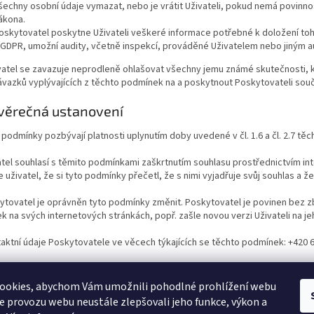
šechny osobní údaje vymazat, nebo je vrátit Uživateli, pokud nemá povinnos
ákona.
oskytovatel poskytne Uživateli veškeré informace potřebné k doložení toh
 GDPR, umožní audity, včetně inspekcí, prováděné Uživatelem nebo jiným au
vatel se zavazuje neprodleně ohlašovat všechny jemu známé skutečnosti, k
ávazků vyplývajících z těchto podmínek na a poskytnout Poskytovateli sou
Závěrečná ustanovení
 podmínky pozbývají platnosti uplynutím doby uvedené v čl. 1.6 a čl. 2.7 t
atel souhlasí s těmito podmínkami zaškrtnutím souhlasu prostřednictvím i
e uživatel, že si tyto podmínky přečetl, že s nimi vyjadřuje svůj souhlas a ž
ytovatel je oprávněn tyto podmínky změnit. Poskytovatel je povinen bez z
 na svých internetových stránkách, popř. zašle novou verzi Uživateli na j
taktní údaje Poskytovatele ve věcech týkajících se těchto podmínek: +420 
ahy těmito podmínkami výslovně neupravené se řídí GDPR a právním řádem 
 zákoník, v platném znění.
ookies, abychom Vám umožnili pohodlné prohlížení webu
ze provozu webu neustále zlepšovali jeho funkce, výkon a
mínky nabývají účinnosti dnem 18.5.2018.