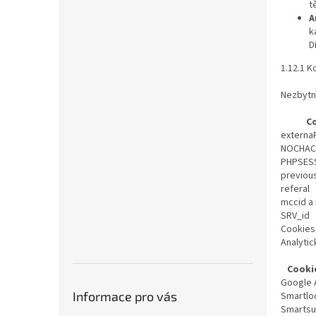
t
A
k
D
1.12.1 
Nezbytn
C
externa
NOCHAC
PHPSES
previou
referal
mccid a
SRV_id
Cookie
Analyti
Cookie
Google 
Informace pro vás
Smartlo
Smarts