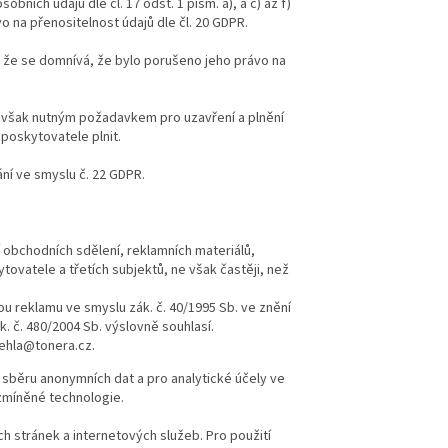
ních údajů dle čl. 17 odst. 1 písm. a), a c) až f)
o na přenositelnost údajů dle čl. 20 GDPR.
, že se domnívá, že bylo porušeno jeho právo na
e však nutným požadavkem pro uzavření a plnění
 poskytovatele plnit.
ní ve smyslu č. 22 GDPR.
í obchodních sdělení, reklamních materiálů,
ovatele a třetích subjektů, ne však častěji, než
ou reklamu ve smyslu zák. č. 40/1995 Sb. ve znění
k. č. 480/2004 Sb. výslovně souhlasí.
vehla@tonera.cz.
 sběru anonymních dat a pro analytické účely ve
 zmíněné technologie.
 stránek a internetových služeb. Pro použití