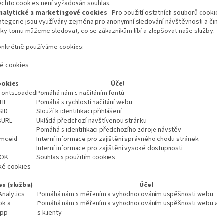
ěchto cookies není vyžadován souhlas.
nalytické a marketingové cookies
- Pro použití ostatních souborů cooki
ategorie jsou využívány zejména pro anonymní sledování návštěvnosti a čin
íky tomu můžeme sledovat, co se zákazníkům líbí a zlepšovat naše služby.
Konkrétně používáme cookies:
é cookies
ookies
Účel
FontsLoaded
Pomáhá nám s načítáním fontů
HE
Pomáhá s rychlostí načítání webu
SID
Slouží k identifikaci přihlášení
sURL
Ukládá předchozí navštívenou stránku
Pomáhá s identifikaci předchozího zdroje návstěv
 mceid
Interní informace pro zajištění správného chodu stránek
Interní informace pro zajištění vysoké dostupnosti
sOK
Souhlas s použitím cookies
cké cookies
s (služba)
Účel
Analytics
Pomáhá nám s měřením a vyhodnocováním uspěšnosti webu
ok a
Pomáhá nám s měřením a vyhodnocováním uspěšnosti webu a
upp
s klienty