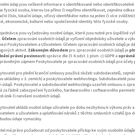
bními údaji jsou veškeré informace o identifikované nebo identifikovatelné
e fyzická osoba, kterou lze přímo či nepřímo identifikovat, zejména odkaze
kační číslo, lokační údaje, síťový identifikátor nebo na jeden či více zvláštn
é, ekonomické, kulturní nebo společenské identity této fyzické osoby.
objednávce jsou vyžadovány osobní údaje, které jsou nutné pro úspěšné vy
.
Účelem
zpracování osobních údajů je vyřízení objednávky uživatele a výko
ezi Poskytovatelem a Uživatelem. Účelem zpracování osobních údajů je dále
gových aktivit.
Zákonným důvodem
pro zpracování osobních údajů je
pl
lnění právní povinnosti
správce dle čl. 6 odst. 1 písm. c) GDPR a
oprávně
právněným zájmem Poskytovatele je zpracování osobních údajů pro účely 
ytovatel pro plnění licenční smlouvy používá služeb subdodavatelů, zejmé
sou ukládány v 3. zemích) a poskytovatele webhostingu. Subdodavatelé jso
h údajů. Poskytovatel a subdodavatel webhostingu uzavřeli smlouvu o zpra
á za řádně zabezpečení fyzického, hardwarového i softwarového perimetru
oli únik či narušení osobních údajů.
ytovatel ukládá osobní údaje uživatele po dobu nezbytnou k výkonu práv a 
atelem a uživatelem a uplatňování nároků z těchto smluvních vztahů (po do
í budou údaje vymazány.
atel má právo požadovat od poskytovatele přístup ke svým osobním údajům d