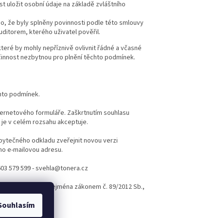
t uložit osobní údaje na základě zvláštního
o, že byly splněny povinnosti podle této smlouvy
ditorem, kterého uživatel pověřil.
teré by mohly nepříznivě ovlivnit řádné a včasné
činnost nezbytnou pro plnění těchto podmínek.
ěchto podmínek.
nternetového formuláře. Zaškrtnutím souhlasu
e je v celém rozsahu akceptuje.
bytečného odkladu zveřejnit novou verzi
eho e-mailovou adresu.
603 579 599 - svehla@tonera.cz
České republiky, zejména zákonem č. 89/2012 Sb.,
Souhlasím