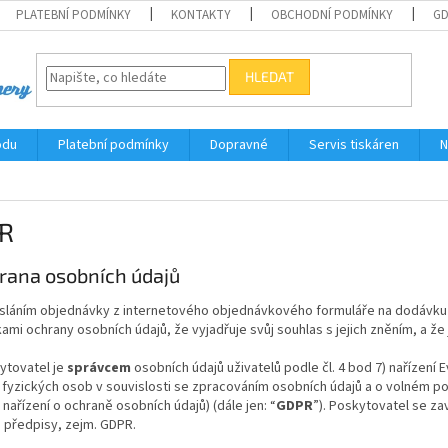
PLATEBNÍ PODMÍNKY
KONTAKTY
OBCHODNÍ PODMÍNKY
G
HLEDAT
odu
Platební podmínky
Dopravné
Servis tiskáren
N
R
hrana osobních údajů
esláním objednávky z internetového objednávkového formuláře na dodávku s
mi ochrany osobních údajů, že vyjadřuje svůj souhlas s jejich zněním, a že
ytovatel je
správcem
osobních údajů uživatelů podle čl. 4 bod 7) nařízení
fyzických osob v souvislosti se zpracováním osobních údajů a o volném po
nařízení o ochraně osobních údajů) (dále jen: “
GDPR
”). Poskytovatel se za
 předpisy, zejm. GDPR.