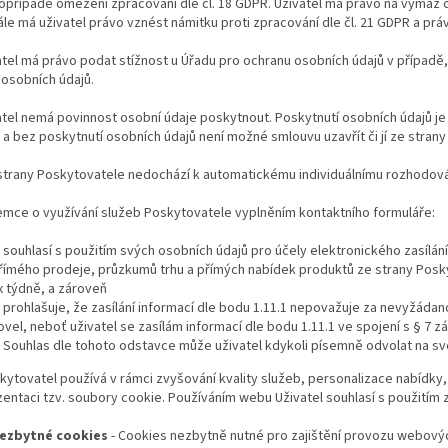
případě omezení zpracování dle čl. 18 GDPR. Uživatel má právo na výmaz osob
le má uživatel právo vznést námitku proti zpracování dle čl. 21 GDPR a práv
atel má právo podat stížnost u Úřadu pro ochranu osobních údajů v případě
 osobních údajů.
atel nemá povinnost osobní údaje poskytnout. Poskytnutí osobních údajů j
a bez poskytnutí osobních údajů není možné smlouvu uzavřít či jí ze strany
strany Poskytovatele nedochází k automatickému individuálnímu rozhodová
emce o využívání služeb Poskytovatele vyplněním kontaktního formuláře:
. souhlasí s použitím svých osobních údajů pro účely elektronického zasílán
římého prodeje, průzkumů trhu a přímých nabídek produktů ze strany Poskyt
x týdně, a zároveň
. prohlašuje, že zasílání informací dle bodu 1.11.1 nepovažuje za nevyžádan
ovel, neboť uživatel se zasílám informací dle bodu 1.11.1 ve spojení s § 7 zá
. Souhlas dle tohoto odstavce může uživatel kdykoli písemně odvolat na s
kytovatel používá v rámci zvyšování kvality služeb, personalizace nabídky,
entaci tzv. soubory cookie. Používáním webu Uživatel souhlasí s použitím
ezbytné cookies
- Cookies nezbytně nutné pro zajištění provozu webových