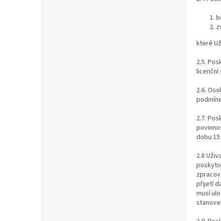
b
z
které Už
2.5. Pos
licenčn
2.6. Oso
podmínek
2.7. Pos
povinnos
dobu 15 
2.8 Uživ
poskytov
zpracova
přijetí
musí ulo
stanove