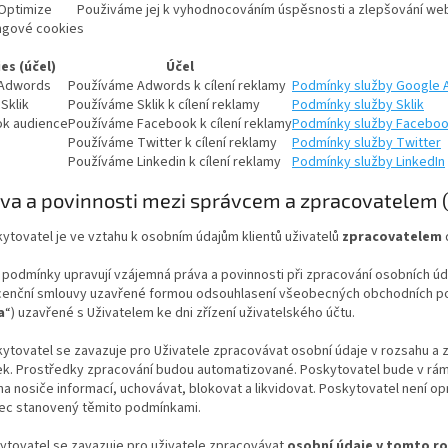
Optimize
Použiváme jej k vyhodnocováním úspěsnosti a zlepšování we
ngové cookies
es (účel)
Účel
 Adwords
Používáme Adwords k cílení reklamy
Podmínky služby Google
Sklik
Používáme Sklik k cílení reklamy
Podmínky služby Sklik
k audience
Používáme Facebook k cílení reklamy
Podmínky služby Facebo
Používáme Twitter k cílení reklamy
Podmínky služby Twitter
Používáme Linkedin k cílení reklamy
Podmínky služby LinkedIn
ráva a povinnosti mezi správcem a zpracovatelem
ytovatel je ve vztahu k osobním údajům klientů uživatelů
zpracovatelem
d
 podmínky upravují vzájemná práva a povinnosti při zpracování osobních úda
licenční smlouvy uzavřené formou odsouhlasení všeobecných obchodních 
a
“) uzavřené s Uživatelem ke dni zřízení uživatelského účtu.
kytovatel se zavazuje pro Uživatele zpracovávat osobní údaje v rozsahu a za
k. Prostředky zpracování budou automatizované. Poskytovatel bude v rám
na nosiče informací, uchovávat, blokovat a likvidovat. Poskytovatel není 
ec stanovený těmito podmínkami.
ytovatel se zavazuje pro uživatele zpracovávat
osobní údaje v tomto r