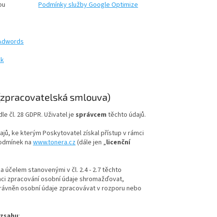
bu
Podmínky služby Google Optimize
 Adwords
ok
 (zpracovatelská smlouva)
le čl. 28 GDPR. Uživatel je
správcem
těchto údajů.
jů, ke kterým Poskytovatel získal přístup v rámci
podmínek na
www.tonera.cz
(dále jen „
licenční
 účelem stanovenými v čl. 2.4 - 2.7 těchto
ci zpracování osobní údaje shromažďovat,
oprávněn osobní údaje zpracovávat v rozporu nebo
ozsahu
: