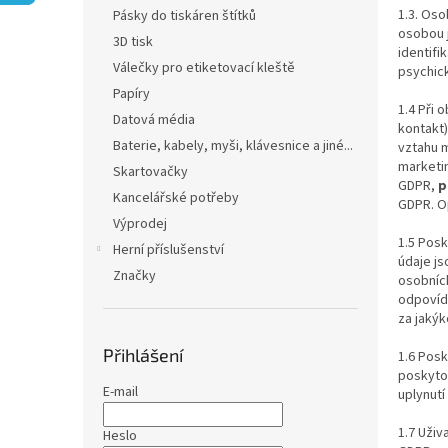
n
1.3. Oso
Pásky do tiskáren štítků
e
osobou j
3D tisk
l
identifi
Válečky pro etiketovací kleště
psychick
Papíry
1.4 Při 
Datová média
kontakt)
Baterie, kabely, myši, klávesnice a jiné...
vztahu m
marketin
Skartovačky
GDPR,
p
Kancelářské potřeby
GDPR. O
Výprodej
1.5 Posk
Herní příslušenství
údaje j
Značky
osobníc
odpovíd
za jakýk
Přihlášení
1.6 Posk
poskytov
E-mail
uplynut
1.7 Uživ
Heslo