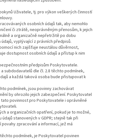
 zejména následujícím způsobem:
okynů Uživatele, tj. pro výkon veškerých činností
mlouvy.
zpracovávaných osobních údajů tak, aby nemohlo
čení či ztrátě, neoprávněným přenosům, k jejich
lně a organizačně nepřetržitě po dobu
jů, vyplývající z právních předpisů.
 pomocí nich zajišťuje neustálou důvěrnost,
uje dostupnost osobních údajů a přístup k nim
 bezpečnostním předpisům Poskytovatele.
a subdodavatelů dle čl. 2.8 těchto podmínek,
ajů a každá taková osoba bude přistupovat k
chto podmínek, jsou povinny zachovávat
jnění by ohrozilo jejich zabezpečení. Poskytovatel
že tato povinnost pro Poskytovatele i oprávněné
ytovateli.
ch a organizačních opatření, pokud je to možné,
u údajů stanovených v GDPR; stejně tak při
ní povahy zpracování a informací, jež má
7 těchto podmínek, je Poskytovatel povinen