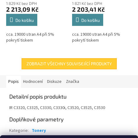
1 829 Kč bez DPH
1 821 Kč bez DPH
2 213,09 Kč
2 203,41 Kč
Do košíku
Do košíku
cca. 19000 stran A4 při 5%
cca. 19000 stran A4 při 5%
pokrytí tiskem
pokrytí tiskem
ZOBRAZIT VŠECHNY SOUVISEJÍCÍ PRODUKTY
Popis
Hodnocení
Diskuze
Značka
Detailní popis produktu
IR C3320, C3325, C3330, C3330i, C3520, C3525, C3530
Doplňkové parametry
Kategorie
:
Tonery