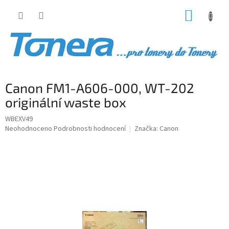
Přejít
NÁKUP
na
obsah
KOŠÍK
Canon FM1-A606-000, WT-202
originální waste box
WBEXV49
Průměrné
Neohodnoceno
Podrobnosti hodnocení
Značka:
Canon
hodnocení
produktu
je
0,0
z
5
hvězdiček.