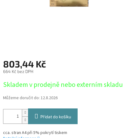
803,44 Kč
664 Kč bez DPH
Měrná
Skladem v prodejně nebo externím skladu
cena:
Můžeme doručit do:
12.8.2026
Přidat do košíku
cca. stran A4 při 5% pokrytí tiskem