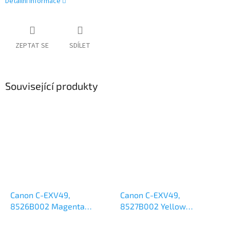
Detailní informace
ZEPTAT SE
SDÍLET
Související produkty
Canon C-EXV49,
Canon C-EXV49,
8526B002 Magenta
8527B002 Yellow
originální toner 19k
originální toner 19k