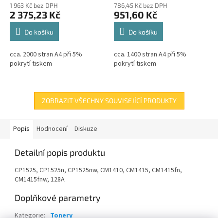
1 963 Kč bez DPH
786,45 Kč bez DPH
2 375,23 Kč
951,60 Kč
Do košíku
Do košíku
cca. 2000 stran A4 při 5%
cca. 1400 stran A4 při 5%
pokrytí tiskem
pokrytí tiskem
ZOBRAZIT VŠECHNY SOUVISEJÍCÍ PRODUKTY
Popis
Hodnocení
Diskuze
Detailní popis produktu
CP1525, CP1525n, CP1525nw, CM1410, CM1415, CM1415fn,
CM1415fnw, 128A
Doplňkové parametry
Kategorie
:
Tonery