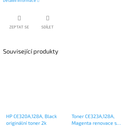
Detailní informace
ZEPTAT SE
SDÍLET
Související produkty
HP CE320A,128A, Black
Toner CE323A,128A,
originální toner 2k
Magenta renovace s
novým fotoválcem 1,3k