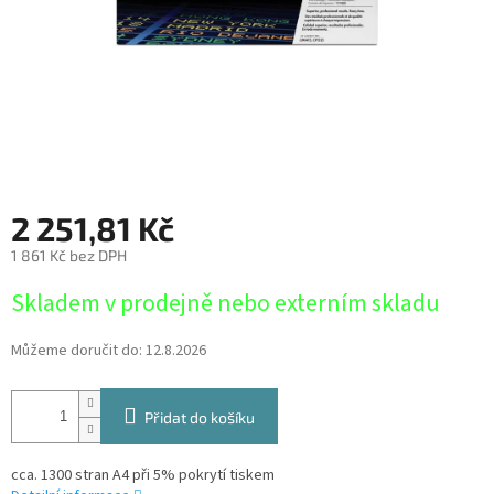
2 251,81 Kč
1 861 Kč bez DPH
Měrná
Skladem v prodejně nebo externím skladu
cena:
Můžeme doručit do:
12.8.2026
Přidat do košíku
cca. 1300 stran A4 při 5% pokrytí tiskem