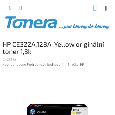
Přejít
NÁKUP
na
obsah
KOŠÍK
HP CE322A,128A, Yellow originální
toner 1,3k
CHCE322
Průměrné
Neohodnoceno
Podrobnosti hodnocení
Značka:
HP
hodnocení
produktu
je
0,0
z
5
hvězdiček.