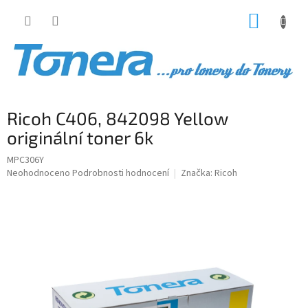
Přejít
NÁKUP
na
obsah
KOŠÍK
Ricoh C406, 842098 Yellow
originální toner 6k
MPC306Y
Průměrné
Neohodnoceno
Podrobnosti hodnocení
Značka:
Ricoh
hodnocení
produktu
je
0,0
z
5
hvězdiček.