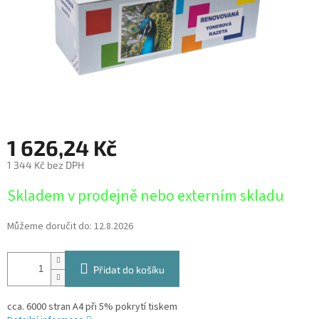
1 626,24 Kč
1 344 Kč bez DPH
Měrná
Skladem v prodejně nebo externím skladu
cena:
Můžeme doručit do:
12.8.2026
Přidat do košíku
cca. 6000 stran A4 při 5% pokrytí tiskem