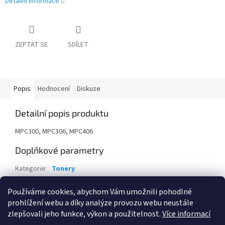
Detailní informace
ZEPTAT SE
SDÍLET
Popis
Hodnocení
Diskuze
Detailní popis produktu
MPC300, MPC306, MPC406
Doplňkové parametry
Kategorie
:
Tonery
Záruka
:
24 měsíců
Používáme cookies, abychom Vám umožnili pohodlné
EAN
:
4961311900525
prohlížení webu a díky analýze provozu webu neustále
zlepšovali jeho funkce, výkon a použitelnost.
Více informací
Z