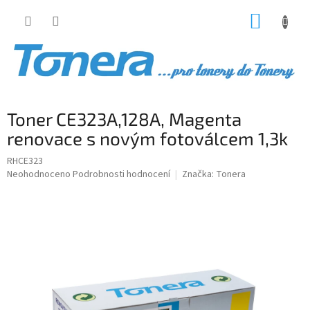
Přejít
NÁKUP
na
obsah
KOŠÍK
Toner CE323A,128A, Magenta
renovace s novým fotoválcem 1,3k
RHCE323
Průměrné
Neohodnoceno
Podrobnosti hodnocení
Značka:
Tonera
hodnocení
produktu
je
0,0
z
5
hvězdiček.