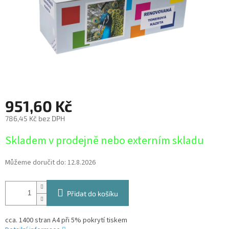
951,60 Kč
786,45 Kč bez DPH
Měrná
Skladem v prodejně nebo externím skladu
cena:
Můžeme doručit do:
12.8.2026
Přidat do košíku
cca. 1400 stran A4 při 5% pokrytí tiskem