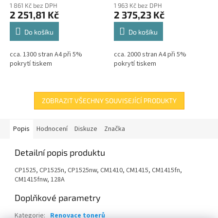
1 861 Kč bez DPH
1 963 Kč bez DPH
2 251,81 Kč
2 375,23 Kč
Do košíku
Do košíku
cca. 1300 stran A4 při 5%
cca. 2000 stran A4 při 5%
pokrytí tiskem
pokrytí tiskem
ZOBRAZIT VŠECHNY SOUVISEJÍCÍ PRODUKTY
Popis
Hodnocení
Diskuze
Značka
Detailní popis produktu
CP1525, CP1525n, CP1525nw, CM1410, CM1415, CM1415fn,
CM1415fnw, 128A
Doplňkové parametry
Kategorie
:
Renovace tonerů