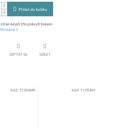
Přidat do košíku
 stran A4 při 5% pokrytí tiskem
informace
ZEPTAT SE
SDÍLET
Kód:
TC054HM
Kód:
TC054HY