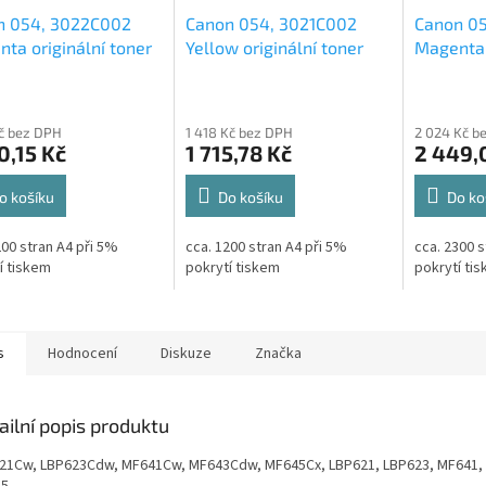
n 054, 3022C002
Canon 054, 3021C002
Canon 0
ta originální toner
Yellow originální toner
Magenta 
1,2k
2,3k
Kč bez DPH
1 418 Kč bez DPH
2 024 Kč b
0,15 Kč
1 715,78 Kč
2 449,
o košíku
Do košíku
Do ko
200 stran A4 při 5%
cca. 1200 stran A4 při 5%
cca. 2300 s
í tiskem
pokrytí tiskem
pokrytí ti
s
Hodnocení
Diskuze
Značka
ailní popis produktu
21Cw, LBP623Cdw, MF641Cw, MF643Cdw, MF645Cx, LBP621, LBP623, MF641,