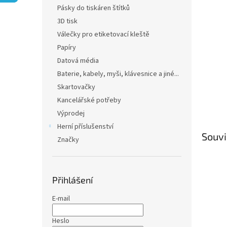
n
Pásky do tiskáren štítků
e
3D tisk
l
Válečky pro etiketovací kleště
Papíry
Datová média
Baterie, kabely, myši, klávesnice a jiné...
Skartovačky
Kancelářské potřeby
Výprodej
Herní příslušenství
Souvi
Značky
Přihlášení
E-mail
Heslo