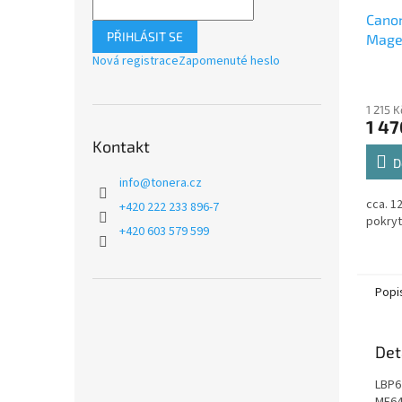
Cano
PŘIHLÁSIT SE
Magen
1,2k
Nová registrace
Zapomenuté heslo
1 215 
1 47
Kontakt
D
info
@
tonera.cz
cca. 1
+420 222 233 896-7
pokryt
+420 603 579 599
Popi
Det
LBP6