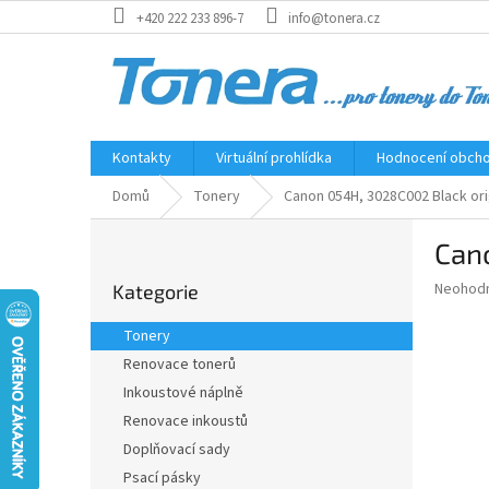
Přejít
+420 222 233 896-7
info@tonera.cz
na
obsah
Kontakty
Virtuální prohlídka
Hodnocení obch
Domů
Tonery
Canon 054H, 3028C002 Black orig
P
Cano
o
Přeskočit
s
Průměr
Neohod
Kategorie
kategorie
t
hodnoce
r
produkt
Tonery
a
je
Renovace tonerů
0,0
n
z
Inkoustové náplně
n
5
í
Renovace inkoustů
hvězdič
p
Doplňovací sady
a
Psací pásky