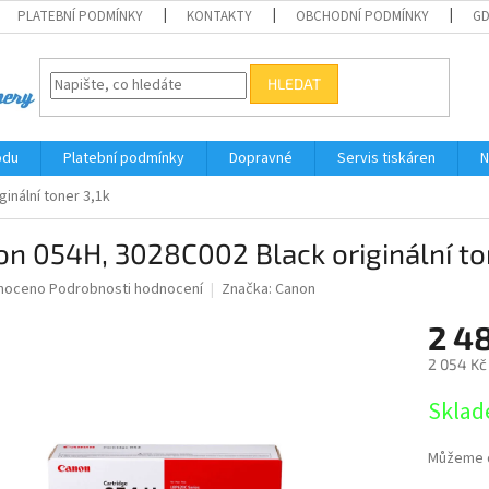
PLATEBNÍ PODMÍNKY
KONTAKTY
OBCHODNÍ PODMÍNKY
G
HLEDAT
odu
Platební podmínky
Dopravné
Servis tiskáren
N
inální toner 3,1k
n 054H, 3028C002 Black originální ton
né
noceno
Podrobnosti hodnocení
Značka:
Canon
ní
2 4
u
2 054 Kč
Měrná
Sklad
cena:
ek.
Můžeme d