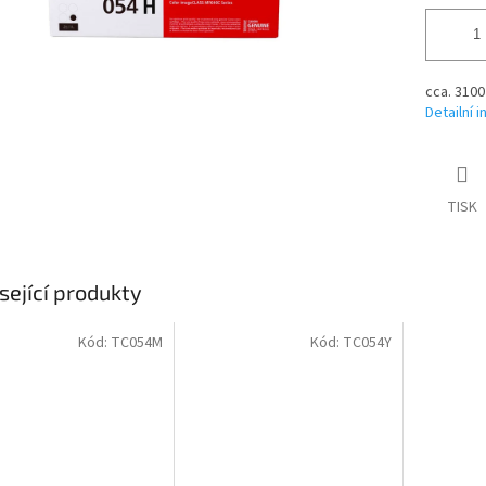
cca. 3100
Detailní 
TISK
sející produkty
Kód:
TC054M
Kód:
TC054Y