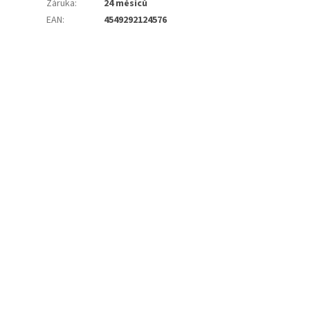
Záruka
:
24 měsíců
EAN
:
4549292124576