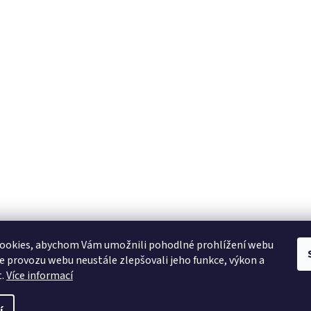
ookies, abychom Vám umožnili pohodlné prohlížení webu
ze provozu webu neustále zlepšovali jeho funkce, výkon a
t.
Více informací