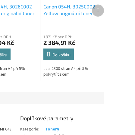
54H, 3026C002
Canon 054H, 3025C002
Další
produkt
originální toner
Yellow originální toner
2,3k
ez DPH
1 971 Kč bez DPH
04 Kč
2 384,91 Kč
šíku
Do košíku
tran A4 při 5%
cca. 2300 stran A4 při 5%
skem
pokrytí tiskem
Doplňkové parametry
 MF643,
Kategorie
:
Tonery