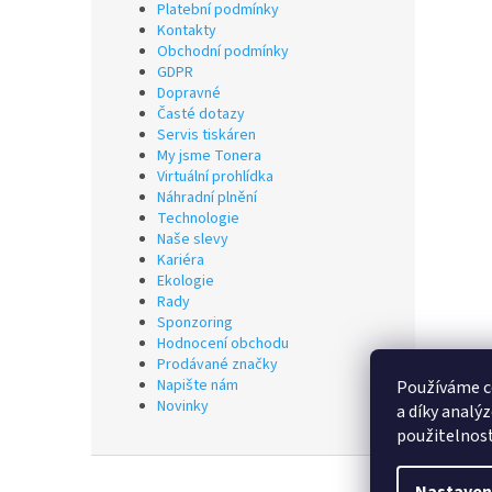
Platební podmínky
Kontakty
Obchodní podmínky
GDPR
Dopravné
Časté dotazy
Servis tiskáren
My jsme Tonera
Virtuální prohlídka
Náhradní plnění
Technologie
Naše slevy
Kariéra
Ekologie
Rady
Sponzoring
Hodnocení obchodu
Prodávané značky
Napište nám
Používáme c
Novinky
a díky analý
použitelnos
Z
á