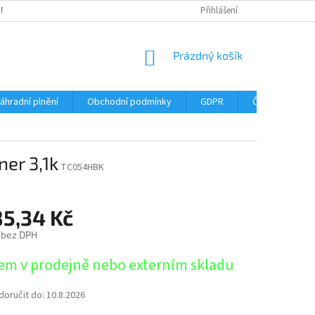
DPR
DOPRAVNÉ
ČASTÉ DOTAZY
SERVIS TISKÁREN
Přihlášení
MY J
NÁKUPNÍ
Prázdný košík
KOŠÍK
áhradní plnění
Obchodní podmínky
GDPR
Časté dotazy
er 3,1k
TC054HBK
85,34 Kč
 bez DPH
em v prodejně nebo externím skladu
oručit do:
10.8.2026