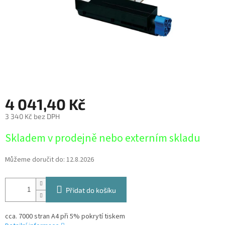
4 041,40 Kč
3 340 Kč bez DPH
Měrná
Skladem v prodejně nebo externím skladu
cena:
Můžeme doručit do:
12.8.2026
Přidat do košíku
cca. 7000 stran A4 při 5% pokrytí tiskem