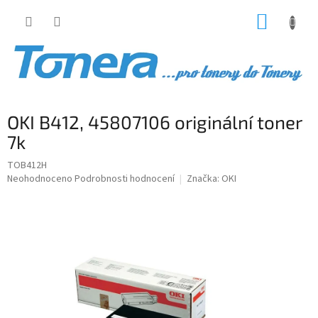
Přejít
NÁKUP
na
obsah
KOŠÍK
OKI B412, 45807106 originální toner
7k
TOB412H
Průměrné
Neohodnoceno
Podrobnosti hodnocení
Značka:
OKI
hodnocení
produktu
je
0,0
z
5
hvězdiček.