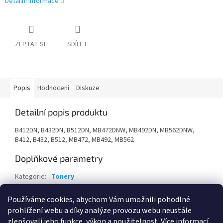
Detailní informace
ZEPTAT SE
SDÍLET
Popis
Hodnocení
Diskuze
Detailní popis produktu
B412DN, B432DN, B512DN, MB472DNW, MB492DN, MB562DNW,
B412, B432, B512, MB472, MB492, MB562
Doplňkové parametry
Kategorie
:
Tonery
Záruka
:
24 měsíců
Používáme cookies, abychom Vám umožnili pohodlné
EAN
:
5031713063407
prohlížení webu a díky analýze provozu webu neustále
zlepšovali jeho funkce, výkon a použitelnost.
Více informací