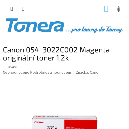
Přejít
NÁKUP
na
obsah
KOŠÍK
Canon 054, 3022C002 Magenta
originální toner 1,2k
TC054M
Průměrné
Neohodnoceno
Podrobnosti hodnocení
Značka:
Canon
hodnocení
produktu
je
0,0
z
5
hvězdiček.