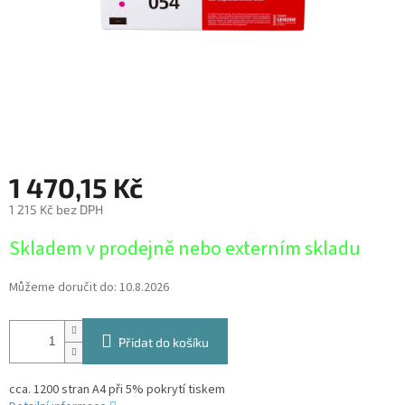
1 470,15 Kč
1 215 Kč bez DPH
Měrná
Skladem v prodejně nebo externím skladu
cena:
Můžeme doručit do:
10.8.2026
Přidat do košíku
cca. 1200 stran A4 při 5% pokrytí tiskem