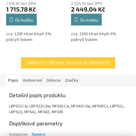
1 418 Kč bez DPH
2 024 Kč bez DPH
1 715,78 Kč
2 449,04 Kč
Do košíku
Do košíku
cca. 1200 stran A4 při 5%
cca. 2300 stran A4 při 5%
pokrytí tiskem
pokrytí tiskem
ZOBRAZIT VŠECHNY SOUVISEJÍCÍ PRODUKTY
Popis
Hodnocení
Diskuze
Značka
Detailní popis produktu
LBP621Cw, LBP623Cdw, MF641Cw, MF643Cdw, MF645Cx, LBP621,
LBP623, MF641, MF643, MF645
Doplňkové parametry
Kategorie
:
Tonery