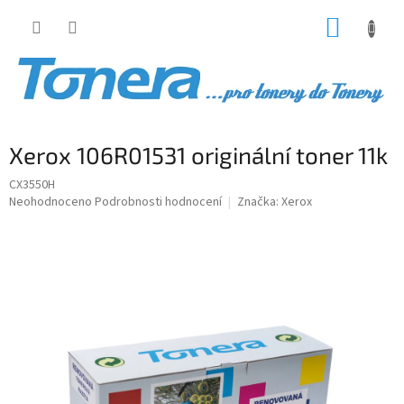
Přejít
NÁKUP
na
obsah
KOŠÍK
Xerox 106R01531 originální toner 11k
CX3550H
Průměrné
Neohodnoceno
Podrobnosti hodnocení
Značka:
Xerox
hodnocení
produktu
je
0,0
z
5
hvězdiček.