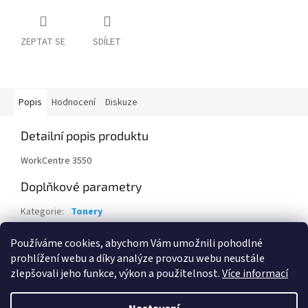
ZEPTAT SE
SDÍLET
Popis
Hodnocení
Diskuze
Detailní popis produktu
WorkCentre 3550
Doplňkové parametry
Kategorie
:
Tonery
Záruka
:
24 měsíců
Používáme cookies, abychom Vám umožnili pohodlné
EAN
:
95205763911
prohlížení webu a díky analýze provozu webu neustále
zlepšovali jeho funkce, výkon a použitelnost.
Více informací
Z
á