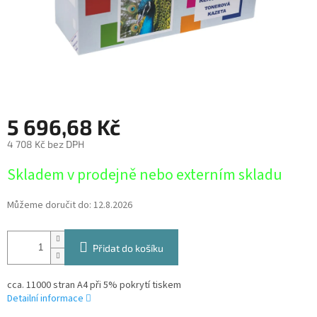
5 696,68 Kč
4 708 Kč bez DPH
Měrná
Skladem v prodejně nebo externím skladu
cena:
Můžeme doručit do:
12.8.2026
Přidat do košíku
cca. 11000 stran A4 při 5% pokrytí tiskem
Detailní informace