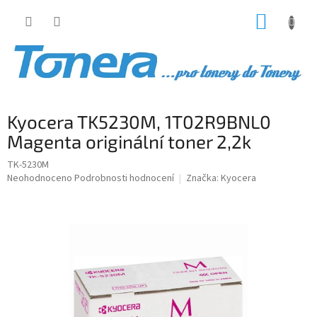
Přejít
NÁKUP
na
obsah
KOŠÍK
Kyocera TK5230M, 1T02R9BNL0
Magenta originální toner 2,2k
TK-5230M
Průměrné
Neohodnoceno
Podrobnosti hodnocení
Značka:
Kyocera
hodnocení
produktu
je
0,0
z
5
hvězdiček.