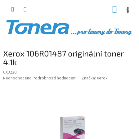
Přejít
NÁKUP
na
obsah
KOŠÍK
Xerox 106R01487 originální toner
4,1k
CX3220
Průměrné
Neohodnoceno
Podrobnosti hodnocení
Značka:
Xerox
hodnocení
produktu
je
0,0
z
5
hvězdiček.