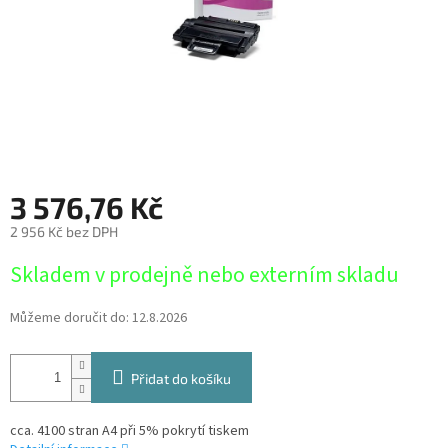
3 576,76 Kč
2 956 Kč bez DPH
Měrná
Skladem v prodejně nebo externím skladu
cena:
Můžeme doručit do:
12.8.2026
Přidat do košíku
cca. 4100 stran A4 při 5% pokrytí tiskem