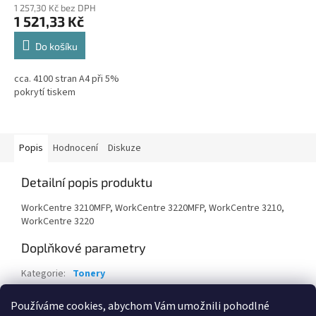
1 257,30 Kč bez DPH
1 521,33 Kč
Do košíku
cca. 4100 stran A4 při 5%
pokrytí tiskem
Popis
Hodnocení
Diskuze
Detailní popis produktu
WorkCentre 3210MFP, WorkCentre 3220MFP, WorkCentre 3210,
WorkCentre 3220
Doplňkové parametry
Kategorie
:
Tonery
Záruka
:
24 měsíců
Používáme cookies, abychom Vám umožnili pohodlné
EAN
:
95205614879