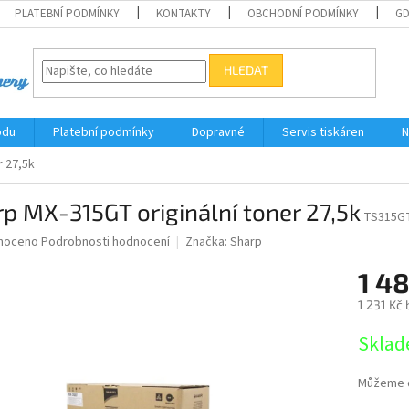
PLATEBNÍ PODMÍNKY
KONTAKTY
OBCHODNÍ PODMÍNKY
G
HLEDAT
odu
Platební podmínky
Dopravné
Servis tiskáren
N
r 27,5k
p MX-315GT originální toner 27,5k
TS315G
né
noceno
Podrobnosti hodnocení
Značka:
Sharp
ní
1 48
u
1 231 Kč
Měrná
Sklad
cena:
ek.
Můžeme d