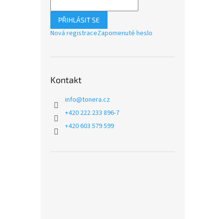
PŘIHLÁSIT SE
Nová registrace
Zapomenuté heslo
Kontakt
info
@
tonera.cz
+420 222 233 896-7
+420 603 579 599