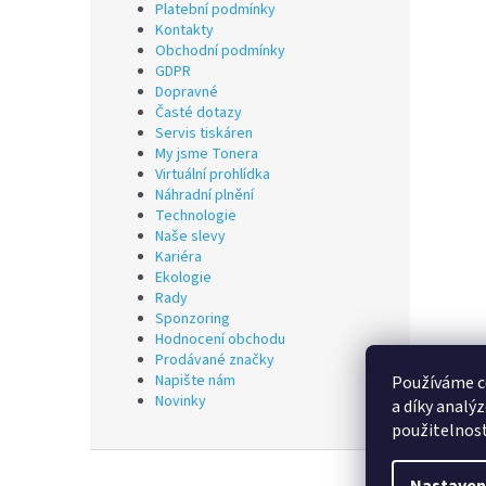
Platební podmínky
Kontakty
Obchodní podmínky
GDPR
Dopravné
Časté dotazy
Servis tiskáren
My jsme Tonera
Virtuální prohlídka
Náhradní plnění
Technologie
Naše slevy
Kariéra
Ekologie
Rady
Sponzoring
Hodnocení obchodu
Prodávané značky
Napište nám
Používáme c
Novinky
a díky analý
použitelnos
Z
á