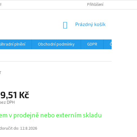
DPR
DOPRAVNÉ
ČASTÉ DOTAZY
SERVIS TISKÁREN
Přihlášení
MY J
NÁKUPNÍ
Prázdný košík
KOŠÍK
áhradní plnění
Obchodní podmínky
GDPR
Časté dotazy
T
9,51 Kč
 bez DPH
em v prodejně nebo externím skladu
oručit do:
12.8.2026