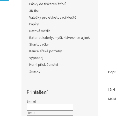
n
Pásky do tiskáren štítků
e
3D tisk
l
Válečky pro etiketovací kleště
Papíry
Datová média
Baterie, kabely, myši, klávesnice a jiné...
Skartovačky
Kancelářské potřeby
Výprodej
Herní příslušenství
Značky
Popi
Det
Přihlášení
MX M
E-mail
Heslo