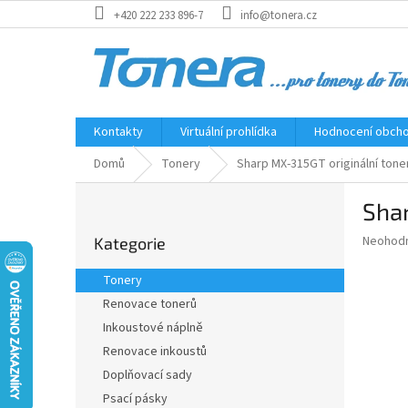
Přejít
+420 222 233 896-7
info@tonera.cz
na
obsah
Kontakty
Virtuální prohlídka
Hodnocení obch
Domů
Tonery
Sharp MX-315GT originální tone
P
Shar
o
Přeskočit
s
Průměr
Neohod
Kategorie
kategorie
t
hodnoce
r
produkt
Tonery
a
je
Renovace tonerů
0,0
n
z
Inkoustové náplně
n
5
í
Renovace inkoustů
hvězdič
p
Doplňovací sady
a
Psací pásky