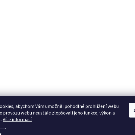
ookies, abychom Vám umožnili pohodlné prohlížení webu
ze provozu webu neustále zlepšovali jeho funkce, výkon a
t.
Více informací