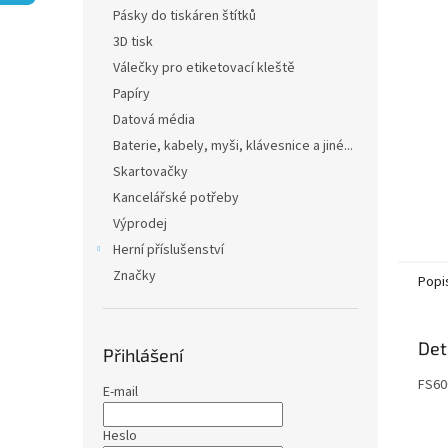
n
Pásky do tiskáren štítků
e
3D tisk
l
Válečky pro etiketovací kleště
Papíry
Datová média
Baterie, kabely, myši, klávesnice a jiné...
Skartovačky
Kancelářské potřeby
Výprodej
Herní příslušenství
Značky
Popi
Det
Přihlášení
FS60
E-mail
Heslo