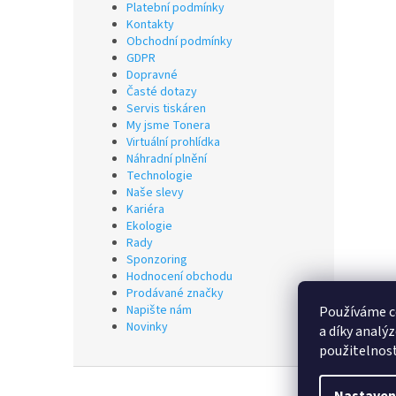
Platební podmínky
Kontakty
Obchodní podmínky
GDPR
Dopravné
Časté dotazy
Servis tiskáren
My jsme Tonera
Virtuální prohlídka
Náhradní plnění
Technologie
Naše slevy
Kariéra
Ekologie
Rady
Sponzoring
Hodnocení obchodu
Prodávané značky
Napište nám
Používáme c
Novinky
a díky analý
použitelnos
Z
á