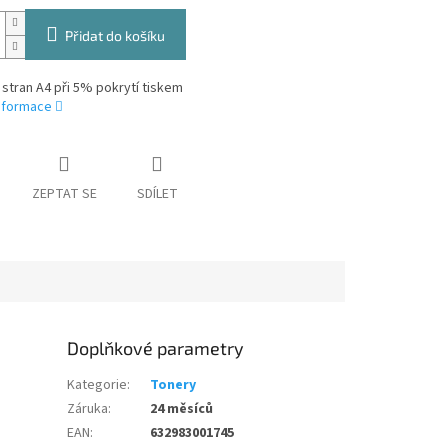
Přidat do košíku
 stran A4 při 5% pokrytí tiskem
informace
ZEPTAT SE
SDÍLET
Doplňkové parametry
Kategorie
:
Tonery
Záruka
:
24 měsíců
EAN
:
632983001745