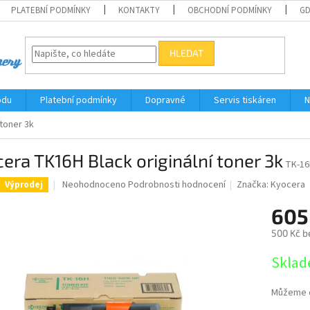
PLATEBNÍ PODMÍNKY
KONTAKTY
OBCHODNÍ PODMÍNKY
G
HLEDAT
odu
Platební podmínky
Dopravné
Servis tiskáren
N
 toner 3k
era TK16H Black originální toner 3k
TK-16
Průměrné
Neohodnoceno
Podrobnosti hodnocení
Značka:
Kyocera
Výprodej
hodnocení
produktu
605
je
500 Kč b
0,0
z
Měrná
Sklad
5
cena:
hvězdiček.
Můžeme d