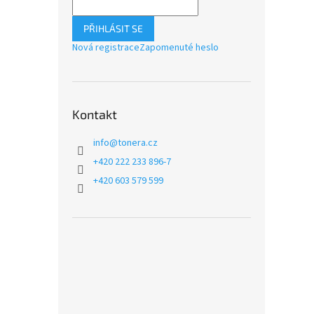
PŘIHLÁSIT SE
Nová registrace
Zapomenuté heslo
Kontakt
info
@
tonera.cz
+420 222 233 896-7
+420 603 579 599