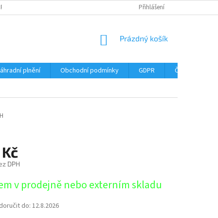
DPR
DOPRAVNÉ
ČASTÉ DOTAZY
SERVIS TISKÁREN
Přihlášení
MY J
NÁKUPNÍ
Prázdný košík
KOŠÍK
áhradní plnění
Obchodní podmínky
GDPR
Časté dotazy
H
 Kč
ez DPH
em v prodejně nebo externím skladu
oručit do:
12.8.2026