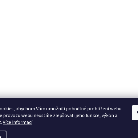
ookies, abychom Vám umožnili pohodlné prohlížení webu
ze provozu webu neustále zlepšovali jeho funkce, výkon a
t.
Více informací