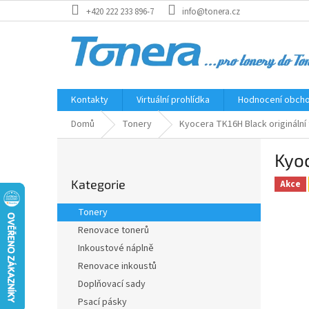
Přejít
+420 222 233 896-7
info@tonera.cz
na
obsah
Kontakty
Virtuální prohlídka
Hodnocení obch
Domů
Tonery
Kyocera TK16H Black originální
P
Kyoc
o
Přeskočit
s
Kategorie
kategorie
Akce
t
r
Tonery
a
Renovace tonerů
n
Inkoustové náplně
n
í
Renovace inkoustů
p
Doplňovací sady
a
Psací pásky