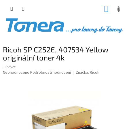
Přejít
NÁKUP
na
obsah
KOŠÍK
Ricoh SP C252E, 407534 Yellow
originální toner 4k
TR252Y
Průměrné
Neohodnoceno
Podrobnosti hodnocení
Značka:
Ricoh
hodnocení
produktu
je
0,0
z
5
hvězdiček.