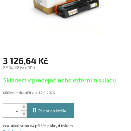
3 126,64 Kč
2 584 Kč bez DPH
Měrná
Skladem v prodejně nebo externím skladu
cena:
Můžeme doručit do:
12.8.2026
Přidat do košíku
cca. 4000 stran A4 při 5% pokrytí tiskem