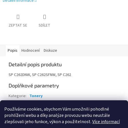
Detailní informace
ZEPTAT SE
SDÍLET
Popis
Hodnocení
Diskuze
Detailní popis produktu
SP C262DNW, SP C262SFNW, SP C262
Doplňkové parametry
Kategorie
:
Tonery
Záruka
:
24 měsíců
Používáme cookies, abychom Vám umožnili pohodlné
EAN
:
4961311889820
prohlížení webu a díky analýze provozu webu neustále
zlepšovali jeho funkce, výkon a použitelnost.
Více informací
Z