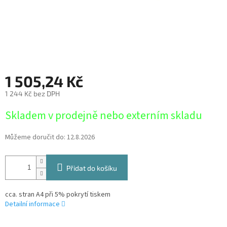
1 505,24 Kč
1 244 Kč bez DPH
Měrná
Skladem v prodejně nebo externím skladu
cena:
Můžeme doručit do:
12.8.2026
Přidat do košíku
cca. stran A4 při 5% pokrytí tiskem
Detailní informace