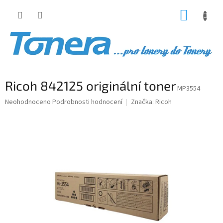
Přejít
NÁKUP
na
obsah
KOŠÍK
Ricoh 842125 originální toner
MP3554
Průměrné
Neohodnoceno
Podrobnosti hodnocení
Značka:
Ricoh
hodnocení
produktu
je
0,0
z
5
hvězdiček.