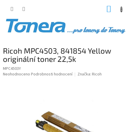
Přejít
NÁKUP
na
obsah
KOŠÍK
Ricoh MPC4503, 841854 Yellow
originální toner 22,5k
MPC4503Y
Průměrné
Neohodnoceno
Podrobnosti hodnocení
Značka:
Ricoh
hodnocení
produktu
je
0,0
z
5
hvězdiček.