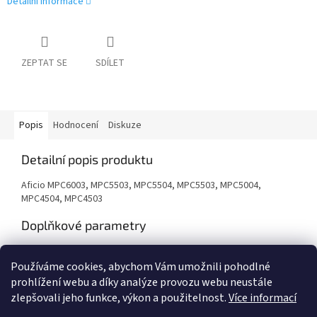
Detailní informace
ZEPTAT SE
SDÍLET
Popis
Hodnocení
Diskuze
Detailní popis produktu
Aficio MPC6003, MPC5503, MPC5504, MPC5503, MPC5004,
MPC4504, MPC4503
Doplňkové parametry
Kategorie
:
Tonery
Používáme cookies, abychom Vám umožnili pohodlné
Záruka
:
24 měsíců
prohlížení webu a díky analýze provozu webu neustále
zlepšovali jeho funkce, výkon a použitelnost.
Více informací
Z