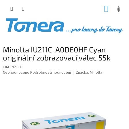
Přejít
NÁKUP
na
obsah
KOŠÍK
Minolta IU211C, A0DE0HF Cyan
originální zobrazovací válec 55k
IUMTN211C
Průměrné
Neohodnoceno
Podrobnosti hodnocení
Značka:
Minolta
hodnocení
produktu
je
0,0
z
5
hvězdiček.