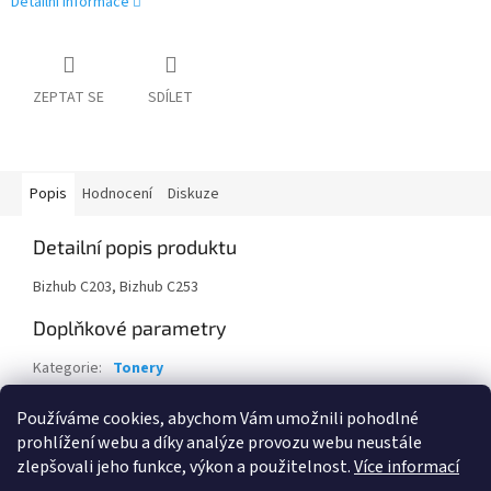
Detailní informace
ZEPTAT SE
SDÍLET
Popis
Hodnocení
Diskuze
Detailní popis produktu
Bizhub C203, Bizhub C253
Doplňkové parametry
Kategorie
:
Tonery
Záruka
:
24 měsíců
Používáme cookies, abychom Vám umožnili pohodlné
EAN
:
4049025559458
prohlížení webu a díky analýze provozu webu neustále
zlepšovali jeho funkce, výkon a použitelnost.
Více informací
Z