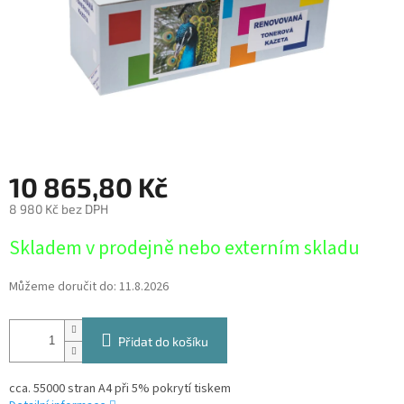
10 865,80 Kč
8 980 Kč bez DPH
Měrná
Skladem v prodejně nebo externím skladu
cena:
Můžeme doručit do:
11.8.2026
Přidat do košíku
cca. 55000 stran A4 při 5% pokrytí tiskem