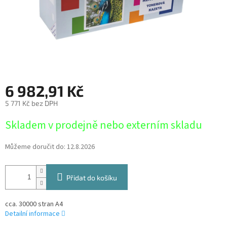
6 982,91 Kč
5 771 Kč bez DPH
Měrná
Skladem v prodejně nebo externím skladu
cena:
Můžeme doručit do:
12.8.2026
Přidat do košíku
cca. 30000 stran A4
Detailní informace