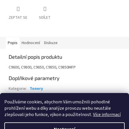
ZEPTAT SE
SDÍLET
Popis
Hodnocení
Diskuze
Detailní popis produktu
C9600, C9800, C9650, C9850, C9850MFP
Doplňkové parametry
Kategorie
:
Tonery
Záruka
:
24 měsíců
Používáme cookies, abychom Vám umožnili pohodlné
EAN
:
5031713026570
prohlížení webu a díky analýze provozu webu neustále
zlepšovali jeho funkce, výkon a použitelnost.
Více informací
Z
á