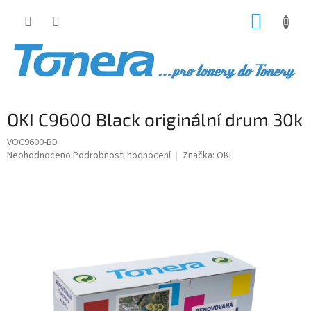
Přejít
NÁKUP
na
obsah
KOŠÍK
OKI C9600 Black originální drum 30k
VOC9600-BD
Průměrné
Neohodnoceno
Podrobnosti hodnocení
Značka:
OKI
hodnocení
produktu
je
0,0
z
5
hvězdiček.