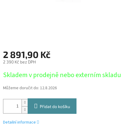
2 891,90 Kč
2 390 Kč bez DPH
Měrná
Skladem v prodejně nebo externím skladu
cena:
Můžeme doručit do:
12.8.2026
Přidat do košíku
Detailní informace