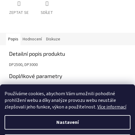
ZEPTAT SE
SDÍLET
Popis
Hodnocení
Diskuze
Detailní popis produktu
DP2500, DP3000
Doplňkové parametry
Kategorie
:
Tonery
Používáme cookies, abychom Vám umožnili pohodlné
Záruka
:
24 měsíců
prohlížení webu a díky analýze provozu webu neustále
zlepšovali jeho funkce, výkon a použitelnost.
Více informací
Z
á
Nastavení
Vytvořil Shoptet
p
a