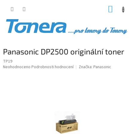
Přejít
NÁKUP
na
obsah
KOŠÍK
Panasonic DP2500 originální toner
TP19
Průměrné
Neohodnoceno
Podrobnosti hodnocení
Značka:
Panasonic
hodnocení
produktu
je
0,0
z
5
hvězdiček.