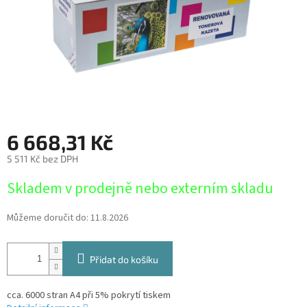
6 668,31 Kč
5 511 Kč bez DPH
Měrná
Skladem v prodejně nebo externím skladu
cena:
Můžeme doručit do:
11.8.2026
Přidat do košíku
cca. 6000 stran A4 při 5% pokrytí tiskem