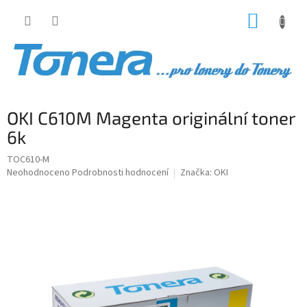
Přejít
NÁKUP
na
obsah
KOŠÍK
OKI C610M Magenta originální toner
6k
TOC610-M
Průměrné
Neohodnoceno
Podrobnosti hodnocení
Značka:
OKI
hodnocení
produktu
je
0,0
z
5
hvězdiček.