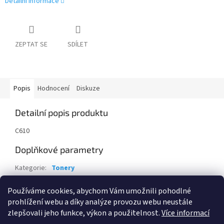
Detailní informace
ZEPTAT SE
SDÍLET
Popis
Hodnocení
Diskuze
Detailní popis produktu
C610
Doplňkové parametry
Kategorie
:
Tonery
Záruka
:
24 měsíců
Používáme cookies, abychom Vám umožnili pohodlné
EAN
:
5031713045847
prohlížení webu a díky analýze provozu webu neustále
zlepšovali jeho funkce, výkon a použitelnost.
Více informací
Z