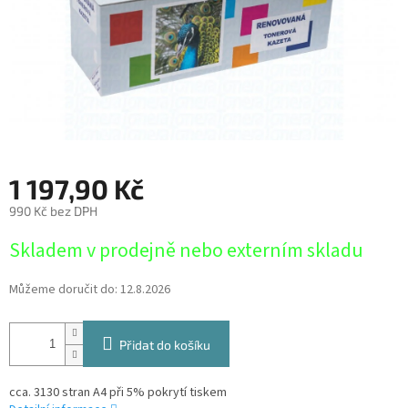
1 197,90 Kč
990 Kč bez DPH
Měrná
Skladem v prodejně nebo externím skladu
cena:
Můžeme doručit do:
12.8.2026
Přidat do košíku
cca. 3130 stran A4 při 5% pokrytí tiskem