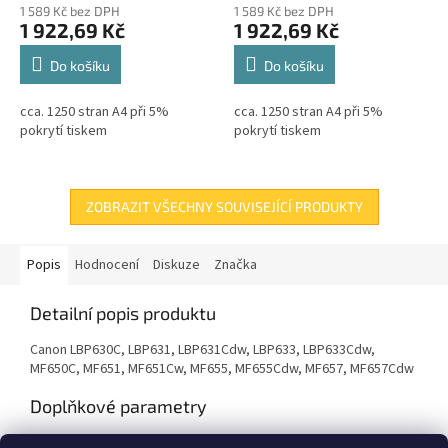
1 589 Kč bez DPH
1 589 Kč bez DPH
1 922,69 Kč
1 922,69 Kč
Do košíku
Do košíku
cca. 1250 stran A4 při 5%
cca. 1250 stran A4 při 5%
pokrytí tiskem
pokrytí tiskem
ZOBRAZIT VŠECHNY SOUVISEJÍCÍ PRODUKTY
Popis
Hodnocení
Diskuze
Značka
Detailní popis produktu
Canon LBP630C, LBP631, LBP631Cdw, LBP633, LBP633Cdw,
MF650C, MF651, MF651Cw, MF655, MF655Cdw, MF657, MF657Cdw
Doplňkové parametry
Kategorie
:
Renovace tonerů