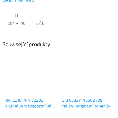
Detailní informace
ZEPTAT SE
SDÍLET
Související produkty
OKI C310, 44472202
OKI C332Y, 46508709
originální transportní pás
Yellow originální toner 3k
60k