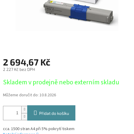
2 694,67 Kč
2 227 Kč bez DPH
Měrná
Skladem v prodejně nebo externím skladu
cena:
Můžeme doručit do:
10.8.2026
Přidat do košíku
cca. 1500 stran A4 při 5% pokrytí tiskem