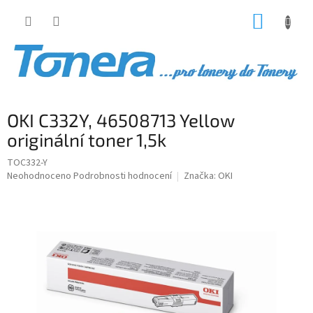
Přejít
NÁKUP
na
obsah
KOŠÍK
OKI C332Y, 46508713 Yellow
originální toner 1,5k
TOC332-Y
Průměrné
Neohodnoceno
Podrobnosti hodnocení
Značka:
OKI
hodnocení
produktu
je
0,0
z
5
hvězdiček.