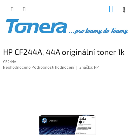
Přejít
NÁKUP
na
obsah
KOŠÍK
HP CF244A, 44A originální toner 1k
CF244A
Průměrné
Neohodnoceno
Podrobnosti hodnocení
Značka:
HP
hodnocení
produktu
je
0,0
z
5
hvězdiček.