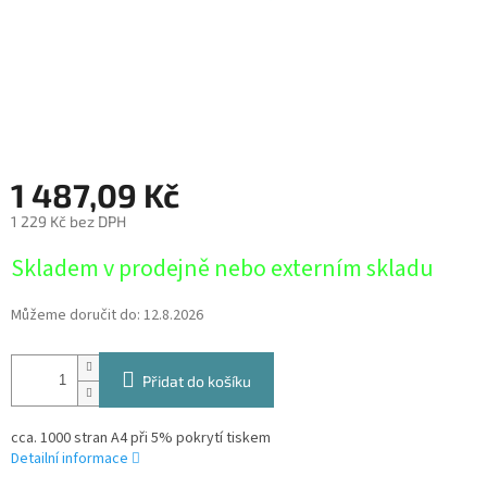
1 487,09 Kč
1 229 Kč bez DPH
Měrná
Skladem v prodejně nebo externím skladu
cena:
Můžeme doručit do:
12.8.2026
Přidat do košíku
cca. 1000 stran A4 při 5% pokrytí tiskem
Detailní informace