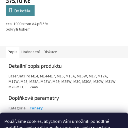
375,10 Kč
Do košíku
cca. 1000 stran A4 při 5%
pokrytí tiskem
Popis
Hodnocení
Diskuze
Detailní popis produktu
LaserJet Pro M14, M14-M17, M15, M15A, M15W, M17, M17A,
M17W, M28, M28A, M28W, M29, M29W, M30, M30A, M30W, M31W
M28-M31, CF244A
Doplňkové parametry
Kategorie
:
Tonery
Záruka
:
24 měsíců
Používáme cookies, abychom Vám umožnili pohodlné
EAN
:
190781977902
prohlížení webu a díky analýze provozu webu neustále