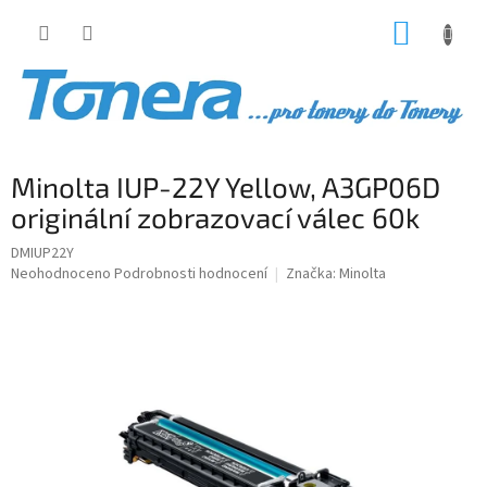
Přejít
NÁKUP
na
obsah
KOŠÍK
Minolta IUP-22Y Yellow, A3GP06D
originální zobrazovací válec 60k
DMIUP22Y
Průměrné
Neohodnoceno
Podrobnosti hodnocení
Značka:
Minolta
hodnocení
produktu
je
0,0
z
5
hvězdiček.