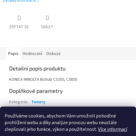
Detailní informace
ZEPTAT SE
SDÍLET
Popis
Hodnocení
Diskuze
Detailní popis produktu
KONICA MINOLTA Bizhub C3350, C3850
Doplňkové parametry
Kategorie
:
Tonery
Záruka
:
24 měsíců
Používáme cookies, abychom Vám umožnili pohodlné
EAN
:
4538462008037
prohlížení webu a díky analýze provozu webu neustále
zlepšovali jeho funkce, výkon a použitelnost.
Více informací
Z