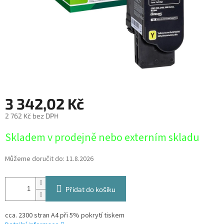
3 342,02 Kč
2 762 Kč bez DPH
Měrná
Skladem v prodejně nebo externím skladu
cena:
Můžeme doručit do:
11.8.2026
Přidat do košíku
cca. 2300 stran A4 při 5% pokrytí tiskem