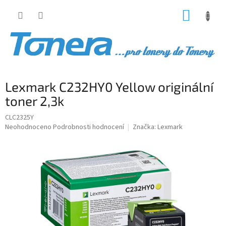
Přejít
NÁKUP
na
obsah
KOŠÍK
Lexmark C232HY0 Yellow originální
toner 2,3k
CLC2325Y
Průměrné
Neohodnoceno
Podrobnosti hodnocení
Značka:
Lexmark
hodnocení
produktu
je
0,0
z
5
hvězdiček.