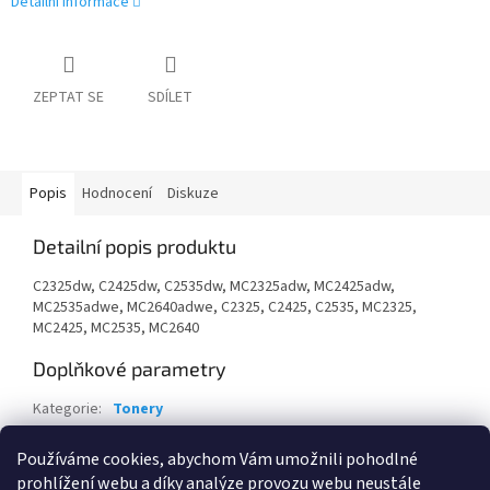
Detailní informace
ZEPTAT SE
SDÍLET
Popis
Hodnocení
Diskuze
Detailní popis produktu
C2325dw, C2425dw, C2535dw, MC2325adw, MC2425adw,
MC2535adwe, MC2640adwe, C2325, C2425, C2535, MC2325,
MC2425, MC2535, MC2640
Doplňkové parametry
Kategorie
:
Tonery
Záruka
:
24 měsíců
Používáme cookies, abychom Vám umožnili pohodlné
EAN
:
734646667111
prohlížení webu a díky analýze provozu webu neustále