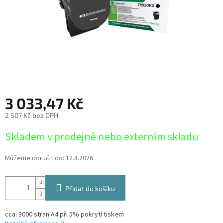
3 033,47 Kč
2 507 Kč bez DPH
Měrná
Skladem v prodejně nebo externím skladu
cena:
Můžeme doručit do:
12.8.2026
Přidat do košíku
cca. 3000 stran A4 při 5% pokrytí tiskem