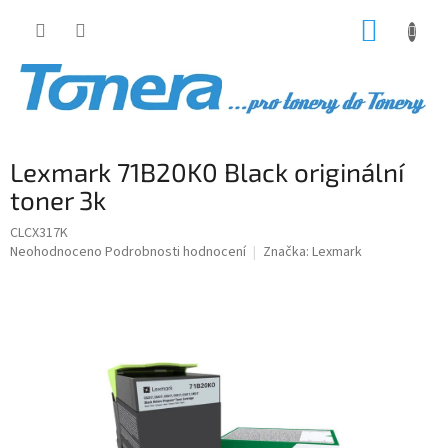
Přejít
NÁKUP
na
obsah
KOŠÍK
Lexmark 71B20K0 Black originální
toner 3k
CLCX317K
Průměrné
Neohodnoceno
Podrobnosti hodnocení
Značka:
Lexmark
hodnocení
produktu
je
0,0
z
5
hvězdiček.