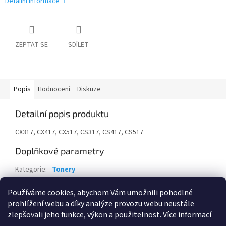
Detailní informace
ZEPTAT SE
SDÍLET
Popis
Hodnocení
Diskuze
Detailní popis produktu
CX317, CX417, CX517, CS317, CS417, CS517
Doplňkové parametry
Kategorie
:
Tonery
Záruka
:
24 měsíců
Používáme cookies, abychom Vám umožnili pohodlné
EAN
:
734646641883
prohlížení webu a díky analýze provozu webu neustále
zlepšovali jeho funkce, výkon a použitelnost.
Více informací
Z