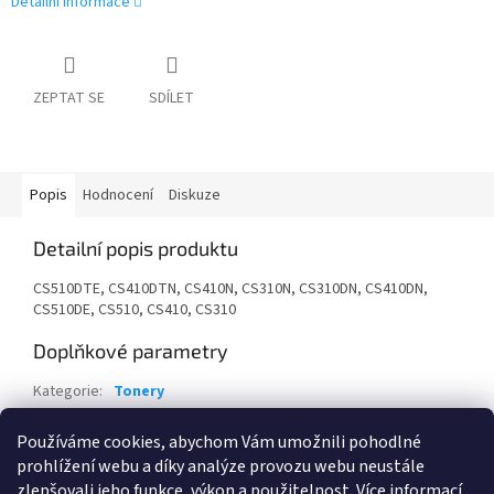
Detailní informace
ZEPTAT SE
SDÍLET
Popis
Hodnocení
Diskuze
Detailní popis produktu
CS510DTE, CS410DTN, CS410N, CS310N, CS310DN, CS410DN,
CS510DE, CS510, CS410, CS310
Doplňkové parametry
Kategorie
:
Tonery
Záruka
:
24 měsíců
Používáme cookies, abychom Vám umožnili pohodlné
EAN
:
734646436854
prohlížení webu a díky analýze provozu webu neustále
zlepšovali jeho funkce, výkon a použitelnost.
Více informací