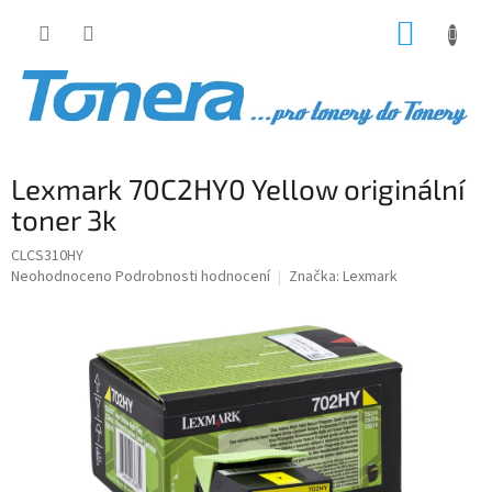
Přejít
NÁKUP
na
obsah
KOŠÍK
Lexmark 70C2HY0 Yellow originální
toner 3k
CLCS310HY
Průměrné
Neohodnoceno
Podrobnosti hodnocení
Značka:
Lexmark
hodnocení
produktu
je
0,0
z
5
hvězdiček.