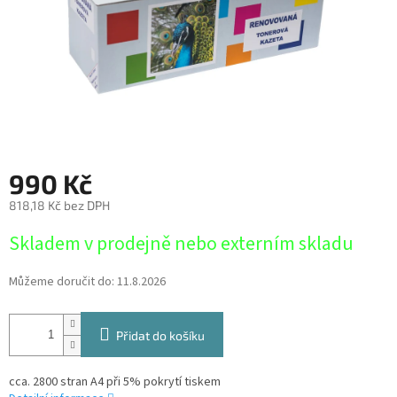
990 Kč
818,18 Kč bez DPH
Měrná
Skladem v prodejně nebo externím skladu
cena:
Můžeme doručit do:
11.8.2026
Přidat do košíku
cca. 2800 stran A4 při 5% pokrytí tiskem