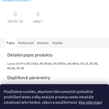
Detailní informace
ZEPTAT SE
SDÍLET
Popis
Hodnocení
Diskuze
Značka
Detailní popis produktu
LaserJet Pro M118dw, M148dw, M148fdw, M148fw, M118, M148,
M148, M148
Doplňkové parametry
Kategorie
:
Renovace tonerů
Používáme cookies, abychom Vám umožnili pohodlné
Záruka
:
24 měsíců
prohlížení webu a díky analýze provozu webu neustále
zlepšovali jeho funkce, výkon a použitelnost.
Více informací
Z