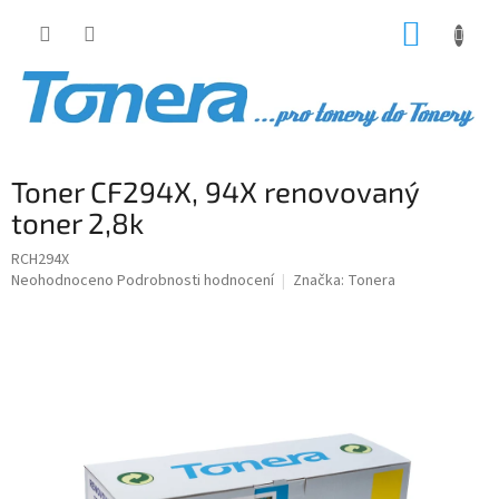
Přejít
NÁKUP
na
obsah
KOŠÍK
Toner CF294X, 94X renovovaný
toner 2,8k
RCH294X
Průměrné
Neohodnoceno
Podrobnosti hodnocení
Značka:
Tonera
hodnocení
produktu
je
0,0
z
5
hvězdiček.