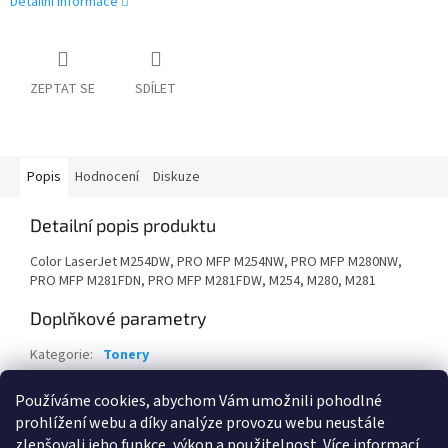
Detailní informace
ZEPTAT SE
SDÍLET
Popis
Hodnocení
Diskuze
Detailní popis produktu
Color LaserJet M254DW, PRO MFP M254NW, PRO MFP M280NW,
PRO MFP M281FDN, PRO MFP M281FDW, M254, M280, M281
Doplňkové parametry
Kategorie
:
Tonery
Záruka
:
24 měsíců
Používáme cookies, abychom Vám umožnili pohodlné
EAN
:
190781107118
prohlížení webu a díky analýze provozu webu neustále
zlepšovali jeho funkce, výkon a použitelnost.
Více informací