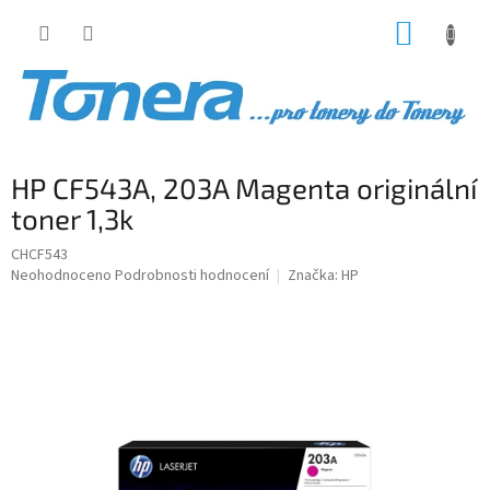
Přejít
NÁKUP
na
obsah
KOŠÍK
HP CF543A, 203A Magenta originální
toner 1,3k
CHCF543
Průměrné
Neohodnoceno
Podrobnosti hodnocení
Značka:
HP
hodnocení
produktu
je
0,0
z
5
hvězdiček.