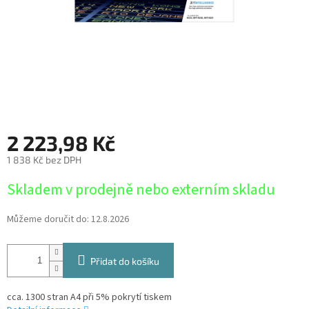
2 223,98 Kč
1 838 Kč bez DPH
Měrná
Skladem v prodejně nebo externím skladu
cena:
Můžeme doručit do:
12.8.2026
Přidat do košíku
cca. 1300 stran A4 při 5% pokrytí tiskem