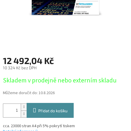
12 492,04 Kč
10 324 Kč bez DPH
Měrná
Skladem v prodejně nebo externím skladu
cena:
Můžeme doručit do:
10.8.2026
Přidat do košíku
cca. 23000 stran A4 při 5% pokrytí tiskem