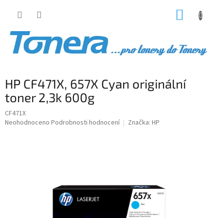
Přejít
NÁKUP
na
obsah
KOŠÍK
HP CF471X, 657X Cyan originální
toner 2,3k 600g
CF471X
Průměrné
Neohodnoceno
Podrobnosti hodnocení
Značka:
HP
hodnocení
produktu
je
0,0
z
5
hvězdiček.