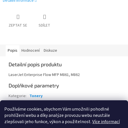
Detailní informace
ZEPTAT SE
SDÍLET
Popis
Hodnocení
Diskuze
Detailní popis produktu
LaserJet Enterprise Flow MFP M861, M862
Doplňkové parametry
Kategorie
:
Tonery
Záruka
:
24 měsíců
Používáme cookies, abychom Vám umožnili pohodlné
EAN
:
889894325501
prohlížení webu a díky analýze provozu webu neustále
zlepšovali jeho funkce, výkon a použitelnost.
Více informací
Z