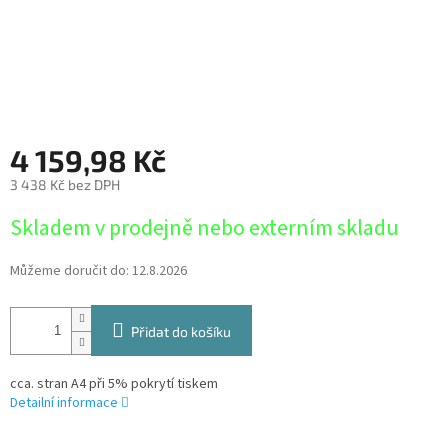
4 159,98 Kč
3 438 Kč bez DPH
Měrná
Skladem v prodejně nebo externím skladu
cena:
Můžeme doručit do:
12.8.2026
Přidat do košíku
cca. stran A4 při 5% pokrytí tiskem
Detailní informace