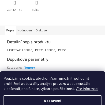
ZEPTAT SE
SDÍLET
Popis
Hodnocení
Diskuze
Detailní popis produktu
LASERFAX, LPF820, LPF825, LPF850, LPF855
Doplňkové parametry
Kategorie
:
Tonery
Záruka
:
24 měsíců
Používáme cookies, abychom Vám umožnili pohodlné
EAN
:
3425160145106
prohlížení webu a díky analýze provozu webu neustále
zlepšovali jeho funkce, výkon a použitelnost.
Více informací
Z
á
Nastavení
Vytvořil Shoptet
p