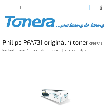
Přejít
NÁKUP
na
obsah
KOŠÍK
Philips PFA731 originální toner
CPHPFA2
Průměrné
Neohodnoceno
Podrobnosti hodnocení
Značka:
Philips
hodnocení
produktu
je
0,0
z
5
hvězdiček.