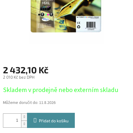
2 432,10 Kč
2 010 Kč bez DPH
Měrná
Skladem v prodejně nebo externím skladu
cena:
Můžeme doručit do:
11.8.2026
Přidat do košíku