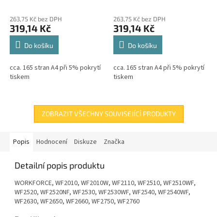
3,1ml,165s
cartridge 3,1ml,165s
263,75 Kč bez DPH
263,75 Kč bez DPH
319,14 Kč
319,14 Kč
Do košíku
Do košíku
cca. 165 stran A4 při 5% pokrytí
cca. 165 stran A4 při 5% pokrytí
tiskem
tiskem
ZOBRAZIT VŠECHNY SOUVISEJÍCÍ PRODUKTY
Popis
Hodnocení
Diskuze
Značka
Detailní popis produktu
WORKFORCE, WF2010, WF2010W, WF2110, WF2510, WF2510WF,
WF2520, WF2520NF, WF2530, WF2530WF, WF2540, WF2540WF,
WF2630, WF2650, WF2660, WF2750, WF2760