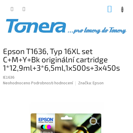
Přejít
NÁKUP
na
obsah
KOŠÍK
Epson T1636, Typ 16XL set
C+M+Y+Bk originální cartridge
1*12,9ml+3*6,5ml,1x500s+3x450s
IE1636
Průměrné
Neohodnoceno
Podrobnosti hodnocení
Značka:
Epson
hodnocení
produktu
je
0,0
z
5
hvězdiček.