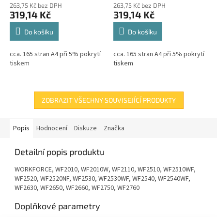
263,75 Kč bez DPH
263,75 Kč bez DPH
319,14 Kč
319,14 Kč
Do košíku
Do košíku
cca. 165 stran A4 při 5% pokrytí
cca. 165 stran A4 při 5% pokrytí
tiskem
tiskem
ZOBRAZIT VŠECHNY SOUVISEJÍCÍ PRODUKTY
Popis
Hodnocení
Diskuze
Značka
Detailní popis produktu
WORKFORCE, WF2010, WF2010W, WF2110, WF2510, WF2510WF,
WF2520, WF2520NF, WF2530, WF2530WF, WF2540, WF2540WF,
WF2630, WF2650, WF2660, WF2750, WF2760
Doplňkové parametry