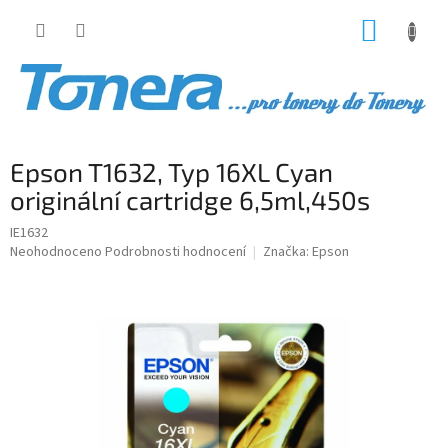
Přejít
NÁKUP
na
obsah
KOŠÍK
Epson T1632, Typ 16XL Cyan
originální cartridge 6,5ml,450s
IE1632
Průměrné
Neohodnoceno
Podrobnosti hodnocení
Značka:
Epson
hodnocení
produktu
je
0,0
z
5
hvězdiček.