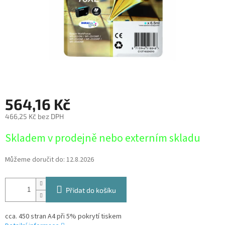
564,16 Kč
466,25 Kč bez DPH
Měrná
Skladem v prodejně nebo externím skladu
cena:
Můžeme doručit do:
12.8.2026
Přidat do košíku
cca. 450 stran A4 při 5% pokrytí tiskem