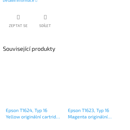
Detailní informace
ZEPTAT SE
SDÍLET
Související produkty
Epson T1624, Typ 16
Epson T1623, Typ 16
Yellow originální cartridge
Magenta originální
3,1ml,165s
cartridge 3,1ml,165s