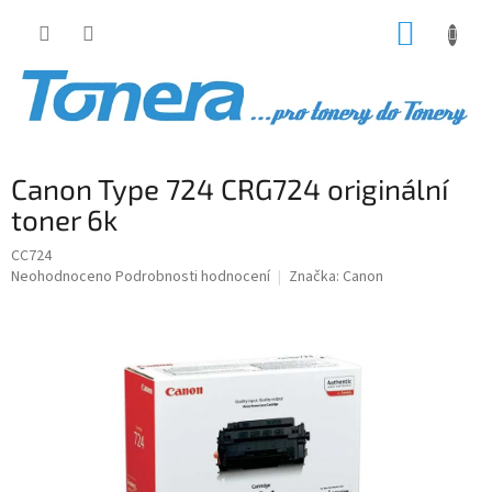
Přejít
NÁKUP
na
obsah
KOŠÍK
Canon Type 724 CRG724 originální
toner 6k
CC724
Průměrné
Neohodnoceno
Podrobnosti hodnocení
Značka:
Canon
hodnocení
produktu
je
0,0
z
5
hvězdiček.