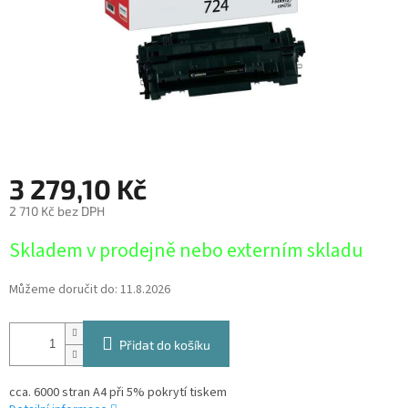
3 279,10 Kč
2 710 Kč bez DPH
Měrná
Skladem v prodejně nebo externím skladu
cena:
Můžeme doručit do:
11.8.2026
Přidat do košíku
cca. 6000 stran A4 při 5% pokrytí tiskem