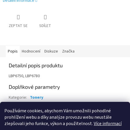
Detailní informace
ZEPTAT SE
SDÍLET
Popis
Hodnocení
Diskuze
Značka
Detailní popis produktu
LBP6750, LBP6780
Doplňkové parametry
Kategorie
:
Tonery
Záruka
:
24 měsíců
Používáme cookies, abychom Vám umožnili pohodlné
EAN
:
4960999664873
prohlížení webu a díky analýze provozu webu neustále
zlepšovali jeho funkce, výkon a použitelnost.
Více informací
Z