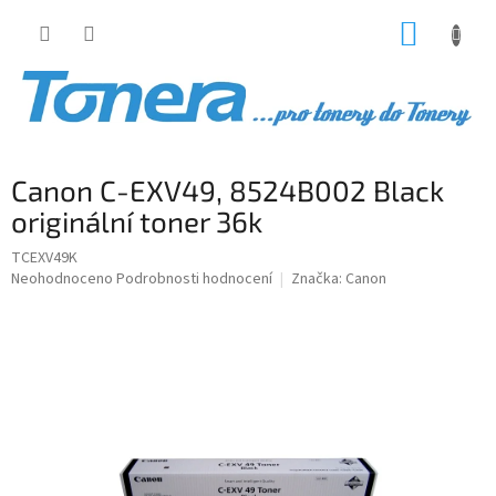
Přejít
NÁKUP
na
obsah
KOŠÍK
Canon C-EXV49, 8524B002 Black
originální toner 36k
TCEXV49K
Průměrné
Neohodnoceno
Podrobnosti hodnocení
Značka:
Canon
hodnocení
produktu
je
0,0
z
5
hvězdiček.