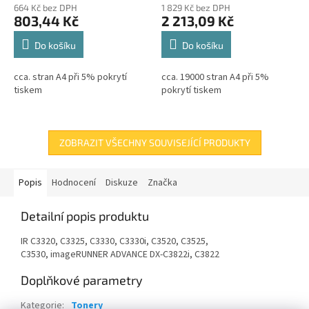
664 Kč bez DPH
1 829 Kč bez DPH
803,44 Kč
2 213,09 Kč
Do košíku
Do košíku
cca. stran A4 při 5% pokrytí
cca. 19000 stran A4 při 5%
tiskem
pokrytí tiskem
ZOBRAZIT VŠECHNY SOUVISEJÍCÍ PRODUKTY
Popis
Hodnocení
Diskuze
Značka
Detailní popis produktu
IR C3320, C3325, C3330, C3330i, C3520, C3525,
C3530, imageRUNNER ADVANCE DX-C3822i, C3822
Doplňkové parametry
Kategorie
:
Tonery