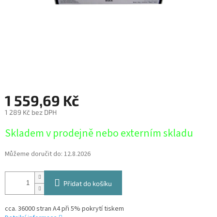
1 559,69 Kč
1 289 Kč bez DPH
Měrná
Skladem v prodejně nebo externím skladu
cena:
Můžeme doručit do:
12.8.2026
Přidat do košíku
cca. 36000 stran A4 při 5% pokrytí tiskem