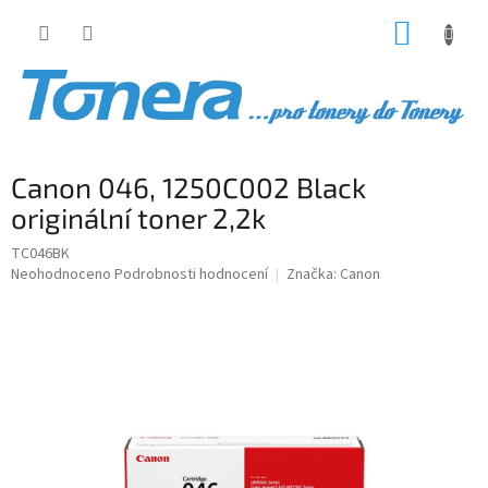
Přejít
NÁKUP
na
obsah
KOŠÍK
Canon 046, 1250C002 Black
originální toner 2,2k
TC046BK
Průměrné
Neohodnoceno
Podrobnosti hodnocení
Značka:
Canon
hodnocení
produktu
je
0,0
z
5
hvězdiček.