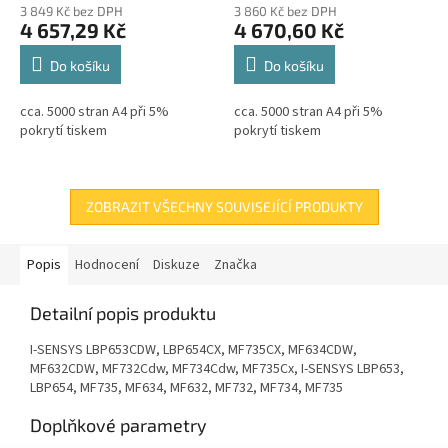
3 849 Kč bez DPH
3 860 Kč bez DPH
4 657,29 Kč
4 670,60 Kč
Do košíku
Do košíku
cca. 5000 stran A4 při 5%
cca. 5000 stran A4 při 5%
pokrytí tiskem
pokrytí tiskem
ZOBRAZIT VŠECHNY SOUVISEJÍCÍ PRODUKTY
Popis
Hodnocení
Diskuze
Značka
Detailní popis produktu
I-SENSYS LBP653CDW, LBP654CX, MF735CX, MF634CDW,
MF632CDW, MF732Cdw, MF734Cdw, MF735Cx, I-SENSYS LBP653,
LBP654, MF735, MF634, MF632, MF732, MF734, MF735
Doplňkové parametry