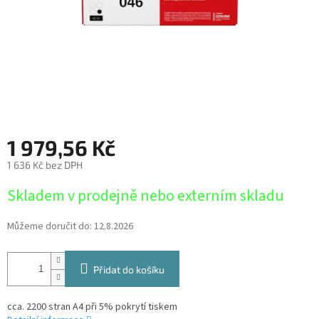
1 979,56 Kč
1 636 Kč bez DPH
Měrná
Skladem v prodejně nebo externím skladu
cena:
Můžeme doručit do:
12.8.2026
Přidat do košíku
cca. 2200 stran A4 při 5% pokrytí tiskem