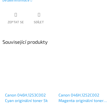
Detailní informace
ZEPTAT SE
SDÍLET
Související produkty
Canon 046H,1253C002
Canon 046H,1252C002
Cyan originální toner 5k
Magenta originální toner
5k