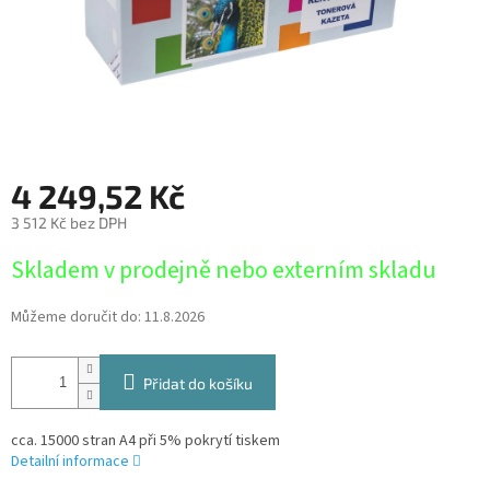
4 249,52 Kč
3 512 Kč bez DPH
Měrná
Skladem v prodejně nebo externím skladu
cena:
Můžeme doručit do:
11.8.2026
Přidat do košíku
cca. 15000 stran A4 při 5% pokrytí tiskem
Detailní informace