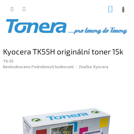
Přejít
NÁKUP
na
obsah
KOŠÍK
Kyocera TK55H originální toner 15k
TK-55
Průměrné
Neohodnoceno
Podrobnosti hodnocení
Značka:
Kyocera
hodnocení
produktu
je
0,0
z
5
hvězdiček.