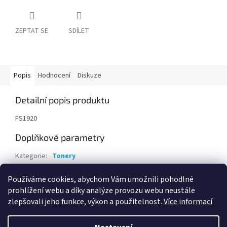
ZEPTAT SE
SDÍLET
Popis
Hodnocení
Diskuze
Detailní popis produktu
FS1920
Doplňkové parametry
Kategorie
:
Tonery
Záruka
:
24 měsíců
Používáme cookies, abychom Vám umožnili pohodlné
EAN
:
632983003602
prohlížení webu a díky analýze provozu webu neustále
zlepšovali jeho funkce, výkon a použitelnost.
Více informací
Z
á