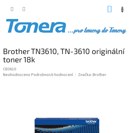
Přejít
NÁKUP
na
obsah
KOŠÍK
Brother TN3610, TN-3610 originální
toner 18k
CB3610
Průměrné
Neohodnoceno
Podrobnosti hodnocení
Značka:
Brother
hodnocení
produktu
je
0,0
z
5
hvězdiček.