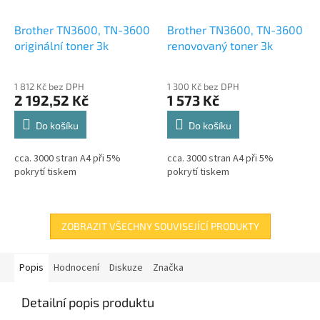
Brother TN3600, TN-3600
Brother TN3600, TN-3600
originální toner 3k
renovovaný toner 3k
1 812 Kč bez DPH
1 300 Kč bez DPH
2 192,52 Kč
1 573 Kč
Do košíku
Do košíku
cca. 3000 stran A4 při 5%
cca. 3000 stran A4 při 5%
pokrytí tiskem
pokrytí tiskem
ZOBRAZIT VŠECHNY SOUVISEJÍCÍ PRODUKTY
Popis
Hodnocení
Diskuze
Značka
Detailní popis produktu