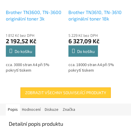
Brother TN3600, TN-3600
Brother TN3610, TN-3610
originální toner 3k
originální toner 18k
1 812 Kč bez DPH
5 229 Kč bez DPH
2 192,52 Kč
6 327,09 Kč
Do košíku
Do košíku
cca. 3000 stran A4 při 5%
cca. 18000 stran A4 při 5%
pokrytí tiskem
pokrytí tiskem
ZOBRAZIT VŠECHNY SOUVISEJÍCÍ PRODUKTY
Popis
Hodnocení
Diskuze
Značka
Detailní popis produktu