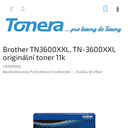
Přejít
NÁKUP
na
obsah
KOŠÍK
Brother TN3600XXL, TN-3600XXL
originální toner 11k
CB3600XXL
Průměrné
Neohodnoceno
Podrobnosti hodnocení
Značka:
Brother
hodnocení
produktu
je
0,0
z
5
hvězdiček.