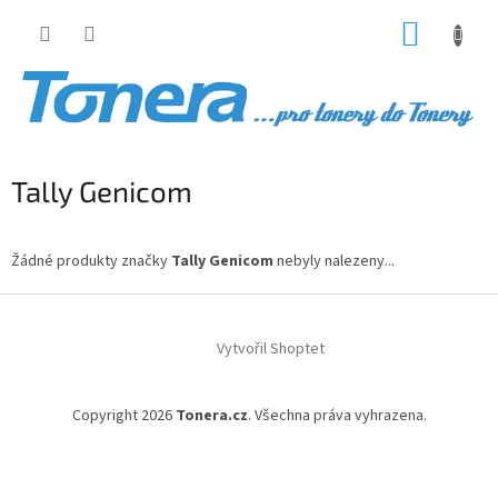
Přejít
NÁKUP
na
obsah
KOŠÍK
Tally Genicom
Žádné produkty značky
Tally Genicom
nebyly nalezeny...
Z
á
Vytvořil Shoptet
p
a
t
Copyright 2026
Tonera.cz
. Všechna práva vyhrazena.
í