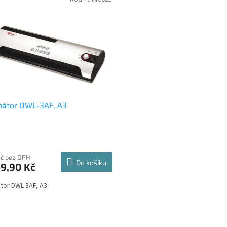
nátor DWL-3AF, A3
Kč bez DPH
Do košíku
9,90 Kč
tor DWL-3AF, A3
O
v