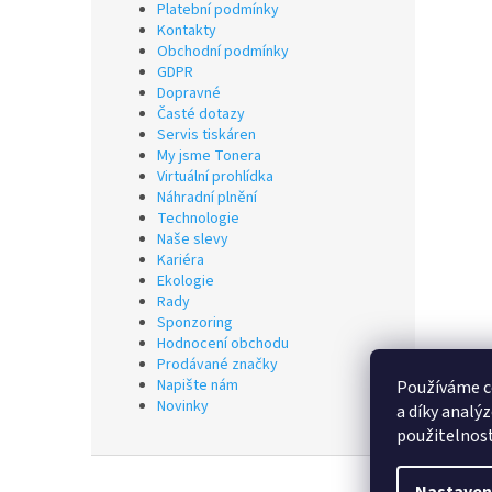
Platební podmínky
Kontakty
Obchodní podmínky
GDPR
Dopravné
Časté dotazy
Servis tiskáren
My jsme Tonera
Virtuální prohlídka
Náhradní plnění
Technologie
Naše slevy
Kariéra
Ekologie
Rady
Sponzoring
Hodnocení obchodu
Prodávané značky
Napište nám
Používáme c
Novinky
a díky analý
použitelnos
Z
á