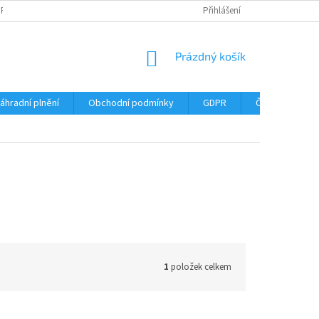
DPR
DOPRAVNÉ
ČASTÉ DOTAZY
SERVIS TISKÁREN
Přihlášení
MY J
NÁKUPNÍ
Prázdný košík
KOŠÍK
áhradní plnění
Obchodní podmínky
GDPR
Časté dotazy
1
položek celkem