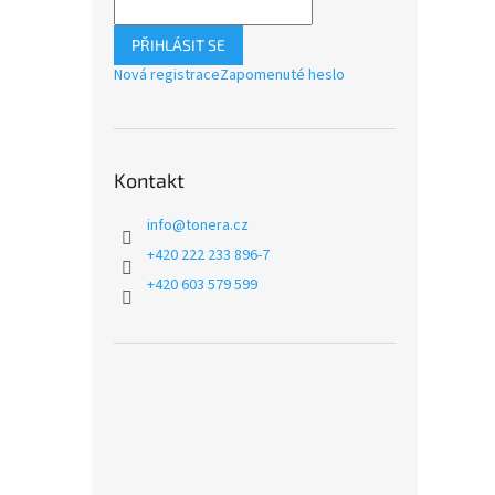
PŘIHLÁSIT SE
Nová registrace
Zapomenuté heslo
Kontakt
info
@
tonera.cz
+420 222 233 896-7
+420 603 579 599