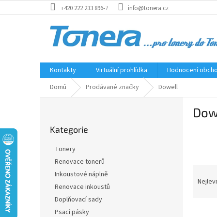
Přejít
+420 222 233 896-7
info@tonera.cz
na
obsah
Kontakty
Virtuální prohlídka
Hodnocení obch
Domů
Prodávané značky
Dowell
P
Dow
o
Přeskočit
s
Kategorie
kategorie
t
r
Tonery
a
Renovace tonerů
n
Ř
Inkoustové náplně
n
a
Nejlev
í
Renovace inkoustů
z
p
Doplňovací sady
e
a
V
n
Psací pásky