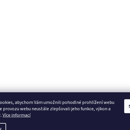
ookies, abychom Vám umožnili pohodlné prohlížení webu
ze provozu webu neustále zlepšovali jeho funkce, výkon a
t.
Více informací