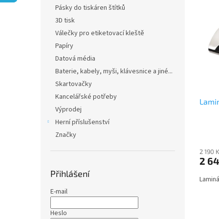
n
ý
í
Pásky do tiskáren štítků
e
p
p
3D tisk
l
i
r
Válečky pro etiketovací kleště
s
o
Papíry
p
d
Datová média
r
u
o
k
Baterie, kabely, myši, klávesnice a jiné...
d
t
Skartovačky
u
ů
Kancelářské potřeby
Lami
k
Výprodej
t
Herní příslušenství
ů
Značky
2 190 
2 64
Přihlášení
Laminá
E-mail
Heslo