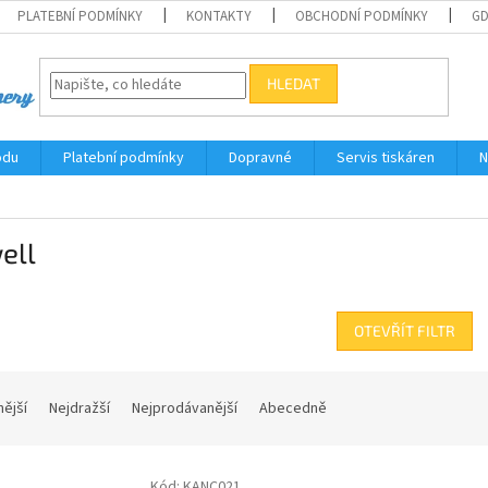
PLATEBNÍ PODMÍNKY
KONTAKTY
OBCHODNÍ PODMÍNKY
G
HLEDAT
odu
Platební podmínky
Dopravné
Servis tiskáren
N
ell
OTEVŘÍT FILTR
nější
Nejdražší
Nejprodávanější
Abecedně
Kód:
KANC021