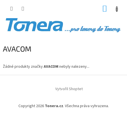
Přejít
NÁKUP
na
obsah
KOŠÍK
AVACOM
Žádné produkty značky
AVACOM
nebyly nalezeny...
Z
á
Vytvořil Shoptet
p
a
t
Copyright 2026
Tonera.cz
. Všechna práva vyhrazena.
í