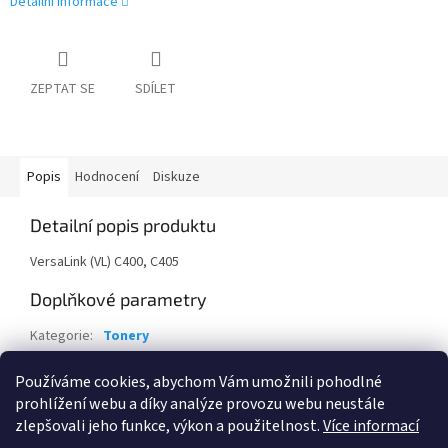
Detailní informace
ZEPTAT SE
SDÍLET
Popis
Hodnocení
Diskuze
Detailní popis produktu
VersaLink (VL) C400, C405
Doplňkové parametry
Kategorie
:
Tonery
Záruka
:
24 měsíců
Používáme cookies, abychom Vám umožnili pohodlné
EAN
:
95205842197
prohlížení webu a díky analýze provozu webu neustále
zlepšovali jeho funkce, výkon a použitelnost.
Více informací
Z