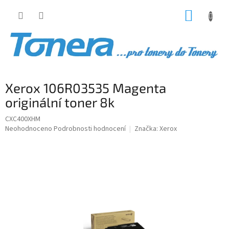
Přejít
NÁKUP
na
obsah
KOŠÍK
Xerox 106R03535 Magenta
originální toner 8k
CXC400XHM
Průměrné
Neohodnoceno
Podrobnosti hodnocení
Značka:
Xerox
hodnocení
produktu
je
0,0
z
5
hvězdiček.