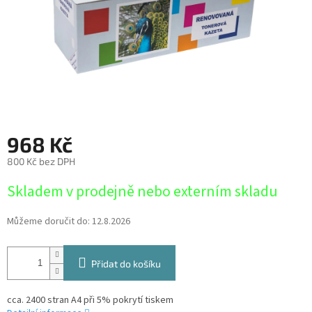
968 Kč
800 Kč bez DPH
Měrná
Skladem v prodejně nebo externím skladu
cena:
Můžeme doručit do:
12.8.2026
Přidat do košíku
cca. 2400 stran A4 při 5% pokrytí tiskem