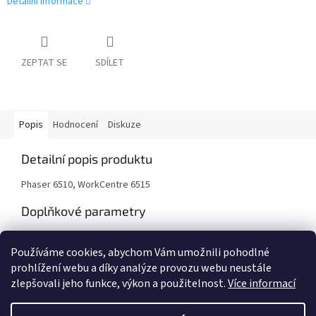
Detailní informace
ZEPTAT SE
SDÍLET
Popis
Hodnocení
Diskuze
Detailní popis produktu
Phaser 6510, WorkCentre 6515
Doplňkové parametry
Kategorie
:
Tonery
Používáme cookies, abychom Vám umožnili pohodlné
Záruka
:
24 měsíců
prohlížení webu a díky analýze provozu webu neustále
zlepšovali jeho funkce, výkon a použitelnost.
Více informací
Z
á