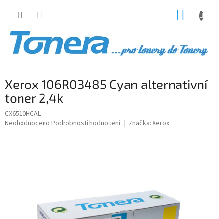
Přejít
NÁKUP
na
obsah
KOŠÍK
Xerox 106R03485 Cyan alternativní
toner 2,4k
CX6510HCAL
Průměrné
Neohodnoceno
Podrobnosti hodnocení
Značka:
Xerox
hodnocení
produktu
je
0,0
z
5
hvězdiček.