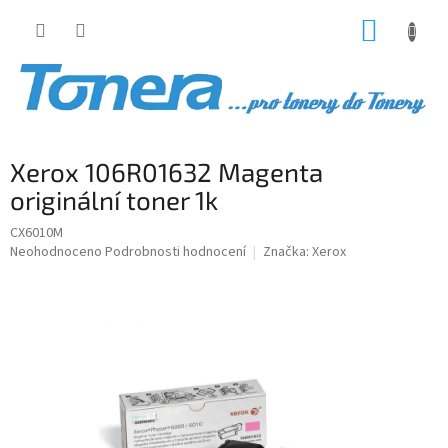
Přejít
NÁKUP
na
obsah
KOŠÍK
Xerox 106R01632 Magenta
originální toner 1k
CX6010M
Průměrné
Neohodnoceno
Podrobnosti hodnocení
Značka:
Xerox
hodnocení
produktu
je
0,0
z
5
hvězdiček.