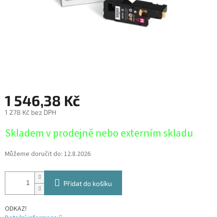
1 546,38 Kč
1 278 Kč bez DPH
Měrná
Skladem v prodejně nebo externím skladu
cena:
Můžeme doručit do:
12.8.2026
Přidat do košíku
ODKAZ!