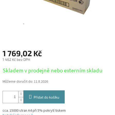
1 769,02 Kč
1 462 Kč bez DPH
Měrná
Skladem v prodejně nebo externím skladu
cena:
Můžeme doručit do:
11.8.2026
Přidat do košíku
cca. 15000 stran A4 při 5% pokrytí tiskem