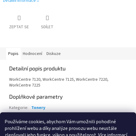
Detailní informace
ZEPTAT SE
SDÍLET
Popis
Hodnocení
Diskuze
Detailní popis produktu
WorkCentre 7120, WorkCentre 7125, WorkCentre 7220,
WorkCentre 7225
Doplňkové parametry
Kategorie
:
Tonery
Záruka
:
24 měsíců
Používáme cookies, abychom Vám umožnili pohodlné
EAN
:
95205614640
prohlížení webu a díky analýze provozu webu neustále
zlepšovali jeho funkce, výkon a použitelnost.
Více informací