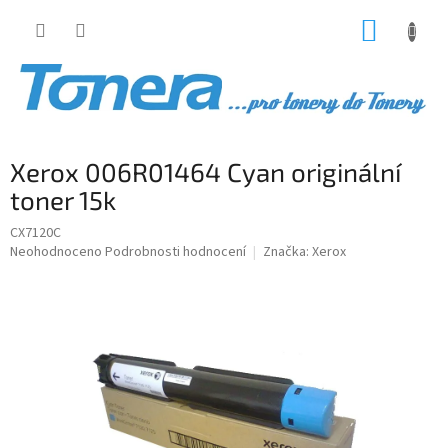
Přejít
NÁKUP
na
obsah
KOŠÍK
Xerox 006R01464 Cyan originální
toner 15k
CX7120C
Průměrné
Neohodnoceno
Podrobnosti hodnocení
Značka:
Xerox
hodnocení
produktu
je
0,0
z
5
hvězdiček.