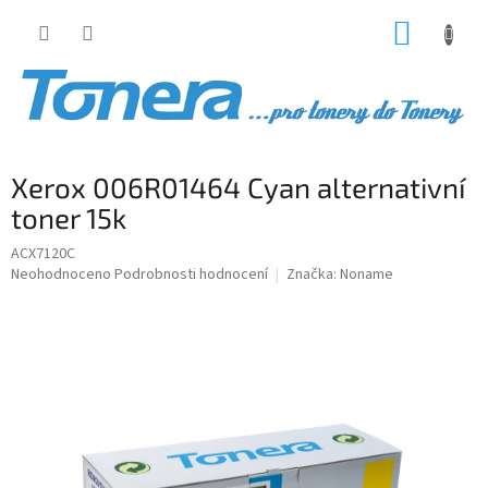
Přejít
NÁKUP
na
obsah
KOŠÍK
Xerox 006R01464 Cyan alternativní
toner 15k
ACX7120C
Průměrné
Neohodnoceno
Podrobnosti hodnocení
Značka:
Noname
hodnocení
produktu
je
0,0
z
5
hvězdiček.