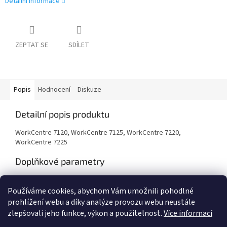
Detailní informace
ZEPTAT SE
SDÍLET
Popis
Hodnocení
Diskuze
Detailní popis produktu
WorkCentre 7120, WorkCentre 7125, WorkCentre 7220,
WorkCentre 7225
Doplňkové parametry
Kategorie
:
Tonery
Používáme cookies, abychom Vám umožnili pohodlné
Záruka
:
24 měsíců
prohlížení webu a díky analýze provozu webu neustále
zlepšovali jeho funkce, výkon a použitelnost.
Více informací
Z