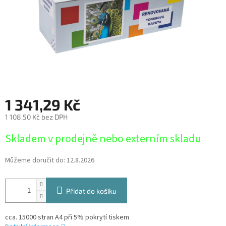
1 341,29 Kč
1 108,50 Kč bez DPH
Měrná
Skladem v prodejně nebo externím skladu
cena:
Můžeme doručit do:
12.8.2026
Přidat do košíku
cca. 15000 stran A4 při 5% pokrytí tiskem